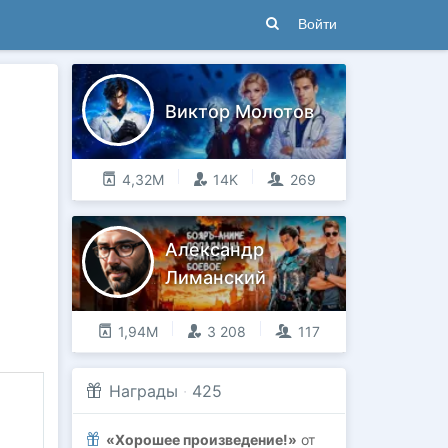
Войти
Виктор Молотов
4,32М
14K
269
Александр
Лиманский
1,94М
3 208
117
Награды
·
425
«Хорошее произведение!»
от