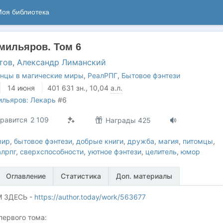
оя библиотека
мильяров. Том 6
тов
,
Александр Лиманский
нцы в магические миры
,
РеалРПГ
,
Бытовое фэнтези
14 июня
401 631
зн.
, 10,04
а.л.
льяров: Лекарь
#6
равится
2 109
Награды 425
мир
,
бытовое фэнтези
,
добрые книги
,
дружба
,
магия
,
питомцы
,
алрпг
,
сверхспособности
,
уютное фэнтези
,
целитель
,
юмор
Оглавление
Статистика
Доп. материалы
 ЗДЕСЬ -
https://author.today/work/563677
первого тома: