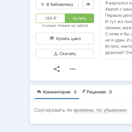
Я вернулся н
В библиотеку
Хватит с мен
Первым дело
189
₽
Купить
И тут же пон
(только чтение на сайте)
лапами, маж
С этим я бы 
Купить цикл
не я один. И
Кстати, никт
дракона? Оч
Скачать
Комментарии
·
0
Рецензии
·
0
Сортировать по
времени, по убыванию