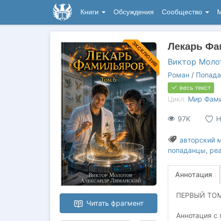
Книги
Обсуждения
Сообщество
М
ЭКСКЛЮЗИВ
Лекарь Фа
Виктор Моло
Роман
/
Попада
весь текст
Цикл:
Мир Фами
97K
Н
авторский 
попаданцы
,
ре
Аннотация
ПЕРВЫЙ ТОМ
Читать фрагмент
Аннотация с 