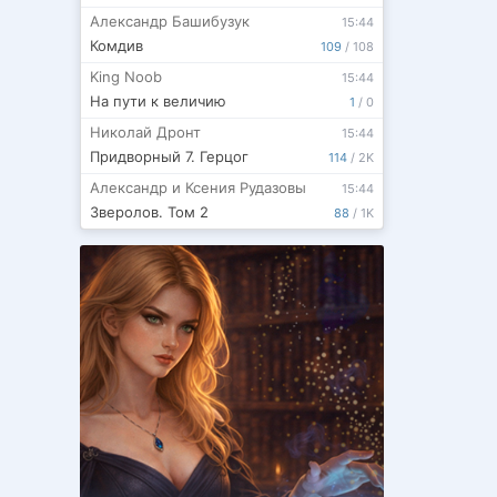
Александр Башибузук
15:44
Комдив
109
/
108
King Noob
15:44
На пути к величию
1
/
0
Николай Дронт
15:44
Придворный 7. Герцог
114
/
2K
Александр и Ксения Рудазовы
15:44
Зверолов. Том 2
88
/
1K