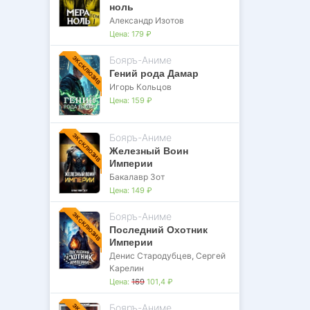
ноль
Александр Изотов
Цена:
179 ₽
Бояръ-Аниме
ЭКСКЛЮЗИВ
Гений рода Дамар
Игорь Кольцов
Цена:
159 ₽
Бояръ-Аниме
ЭКСКЛЮЗИВ
Железный Воин
Империи
Бакалавр Зот
Цена:
149 ₽
Бояръ-Аниме
ЭКСКЛЮЗИВ
Последний Охотник
Империи
Денис Стародубцев
,
Сергей
Карелин
Цена:
169
101,4 ₽
Бояръ-Аниме