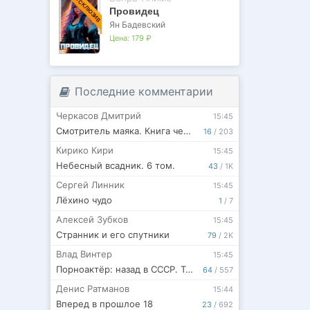
ЭКСКЛЮЗИВ
Провидец
Ян Бадевский
Цена:
179 ₽
Последние комментарии
Черкасов Дмитрий
15:45
Смотритель маяка. Книга четвертая.
16
/
203
Кирико Кири
15:45
Небесный всадник. 6 том.
43
/
1K
Сергей Линник
15:45
Лёхино чудо
1
/
7
Алексей Зубков
15:45
Странник и его спутники
79
/
2K
Влад Винтер
15:45
Порноактёр: назад в СССР. Том 2. БОКСЁР
64
/
557
Денис Ратманов
15:44
Вперед в прошлое 18
23
/
692