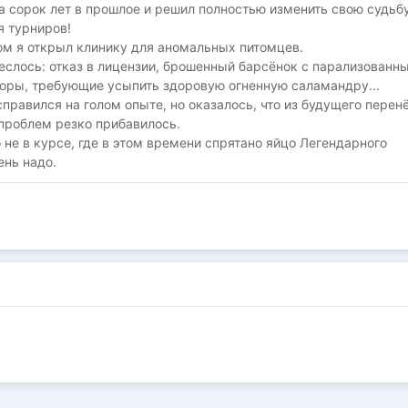
а сорок лет в прошлое и решил полностью изменить свою судьбу
я турниров!
м я открыл клинику для аномальных питомцев.
еслось: отказ в лицензии, брошенный барсёнок с парализованн
оры, требующие усыпить здоровую огненную саламандру...
справился на голом опыте, но оказалось, что из будущего перен
 проблем резко прибавилось.
о не в курсе, где в этом времени спрятано яйцо Легендарного
ень надо.