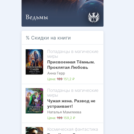
%
Скидки на книги
Попаданцы в магические
миры
Присвоенная Тёмным.
Проклятая Любовь
Анна Герр
Цена:
189
151,2 ₽
Попаданцы в магические
миры
Чужая жена. Развод не
устраивает!
Наталья Мамлеева
Цена:
199
159,2 ₽
Космическая фантастика