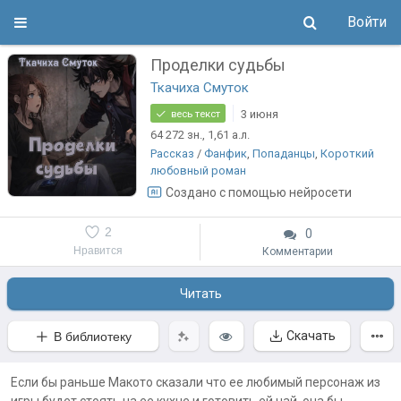
Войти
Проделки судьбы
Ткачиха Смуток
3 июня
весь текст
64 272
зн.
, 1,61
а.л.
Рассказ
/
Фанфик
,
Попаданцы
,
Короткий
любовный роман
Создано с помощью нейросети
2
0
Нравится
Комментарии
Читать
Скачать
В библиотеку
Если бы раньше Макото сказали что ее любимый персонаж из