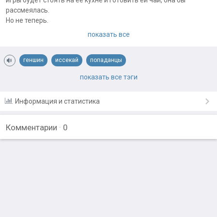
игры будет стоять на ее кухне и готовить ей чай, она бы
рассмеялась.
Но не теперь.
показать все
Примечания автора:
В своих работах я использую AI как инструмент для того чтобы
причесать текст (так как взрослая жизнь не щадит никого и
геншин
иссекай
попаданцы
времени мало на все, а фантазию девать некуда). Идеи
попаданцы в магический мир
романтика
показать все тэги
полностью мои.
Информация и статистика
Комментарии
·
0