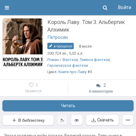
Войти
Король Лаву. Том 3. Альбертик
Алхимик
Петросян
8 июля
в процессе
200 724
зн.
, 5,02
а.л.
Роман
/
Фэнтези
,
Темное фэнтези
,
Героическое фэнтези
Цикл:
Книги про Лаву
#3
1
2
Нравится
Комментарии
Читать
Скачать
В библиотеку
Эпоха кровавых войн позади. Великий король Лаву ушел в