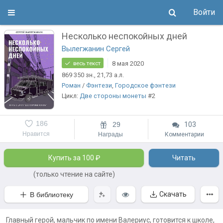
Войти
Несколько неспокойных дней
Вылегжанин Сергей
8 мая 2020
весь текст
869 350
зн.
, 21,73
а.л.
Роман
/
Фэнтези
,
Городское фэнтези
Цикл:
Две стороны монеты
#2
186
29
103
Нравится
Награды
Комментарии
Купить за 100 ₽
Читать
(только чтение на сайте)
Скачать
В библиотеку
Главный герой, мальчик по имени Валериус, готовится к школе,