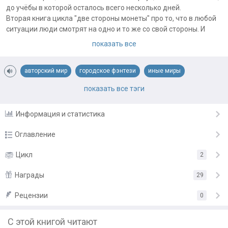
до учёбы в которой осталось всего несколько дней.
Вторая книга цикла "две стороны монеты" про то, что в любой
ситуации люди смотрят на одно и то же со свой стороны. И
видят разное.
показать все
Примечания автора:
По просьбам, книга не адаптирована для младшего возраста и
авторский мир
городское фэнтези
иные миры
рекомендована к прочтению 16+
космическая фантастика
романтика
сверхспособности
показать все тэги
Информация и статистика
Оглавление
Часть Первая. Новый дом. 1. Пролог. Когда-то очень
Цикл
2
30.04.20
давно .
Награды
29
2. Долгая дорога после долгой дороги.
30.04.20
Рецензии
«Восхитительная работа!»
от
Алексей Путинцев
0
3. Встреча, которую ждёшь, всегда неожиданна.
30.04.20
«Просто ОГОНЬ»
от
Юрий Владимирович
4. Оборотная сторона. Нирона, неуверенная в своём
С этой книгой читают
30.04.20