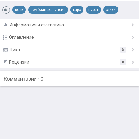
волк
зомбиапокалипсис
каро
пират
стихи
Информация и статистика
Оглавление
***
Цикл
5
14.05.20
Колыбельная для Каро
Рецензии
14.05.20
0
Игра
14.05.20
Комментарии
·
0
Хищник
14.05.20
Зверь
14.05.20