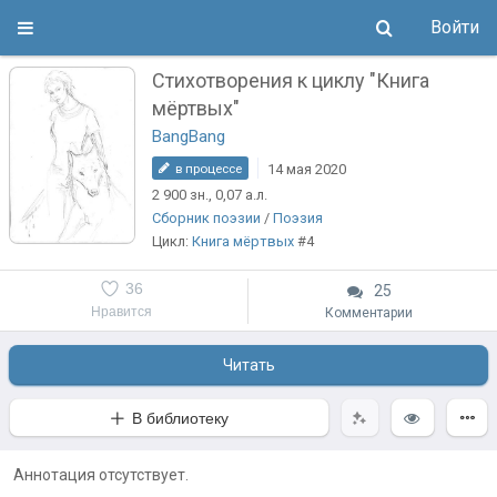
Войти
Стихотворения к циклу "Книга
мёртвых"
BangBang
14 мая 2020
в процессе
2 900
зн.
, 0,07
а.л.
Сборник поэзии
/
Поэзия
Цикл:
Книга мёртвых
#4
36
25
Нравится
Комментарии
Читать
В библиотеку
Аннотация отсутствует.