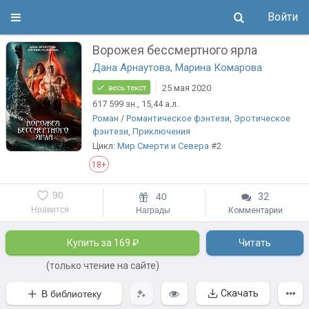
Войти
Ворожея бессмертного ярла
Дана Арнаутова
,
Марина Комарова
25 мая 2020
весь текст
617 599
зн.
, 15,44
а.л.
Роман
/
Романтическое фэнтези
,
Эротическое
фэнтези
,
Приключения
Цикл:
Мир Смерти и Севера
#2
18+
90
40
32
Нравится
Награды
Комментарии
Купить за 169 ₽
Читать
(только чтение на сайте)
Скачать
В библиотеку