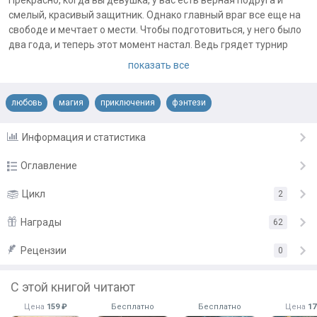
Прекрасно, когда вы девушка, у вас есть верная подруга и
смелый, красивый защитник. Однако главный враг все еще на
свободе и мечтает о мести. Чтобы подготовиться, у него было
два года, и теперь этот момент настал. Ведь грядет турнир
между школами магов!
показать все
Осталось лишь устроить так, чтобы на него попали все, кому
следует…
любовь
магия
приключения
фэнтези
Примечания автора:
Будет 2 дня на бесплатное дочитывание. Скачивание только
Информация и статистика
для подписчиков!
Оглавление
Пролог
Цикл
2
8.06.20
Глава 1
Награды
8.06.20
62
Глава 2
8.06.20
Рецензии
«Восхитительная работа!»
от
Наталия
0
Глава 3
«Отличная книга!»
от
Ольга Бурмисова
8.06.20
С этой книгой читают
«Очень увлекательно!»
от
Любаша Абрамова
Глава 4
9.06.20
Цена
159 ₽
Бесплатно
Бесплатно
Цена
17