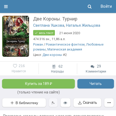
Войти
Две Короны. Турнир
Светлана Ушкова
,
Наталья Жильцова
21 июня 2020
весь текст
474 316
зн.
, 11,86
а.л.
Роман
/
Романтическое фэнтези
,
Любовные
романы
,
Магическая академия
Цикл:
Две короны
#2
216
62
29
Нравится
Награды
Комментарии
Купить за 189 ₽
Читать
(только чтение на сайте)
Скачать
В библиотеку