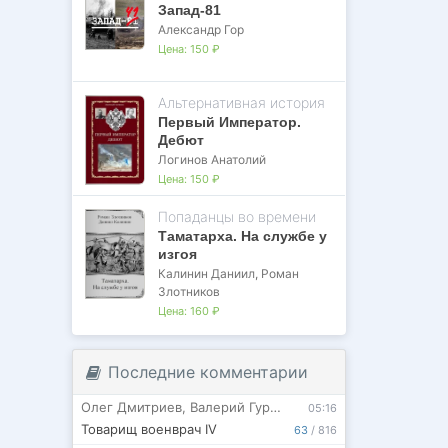
Запад-81
Александр Гор
Цена:
150 ₽
Альтернативная история
Первый Император.
Дебют
Логинов Анатолий
Цена:
150 ₽
Попаданцы во времени
Таматарха. На службе у
изгоя
Калинин Даниил
,
Роман
Злотников
Цена:
160 ₽
Последние комментарии
Олег Дмитриев
,
Валерий Гуров
05:16
Товарищ военврач IV
63
/
816