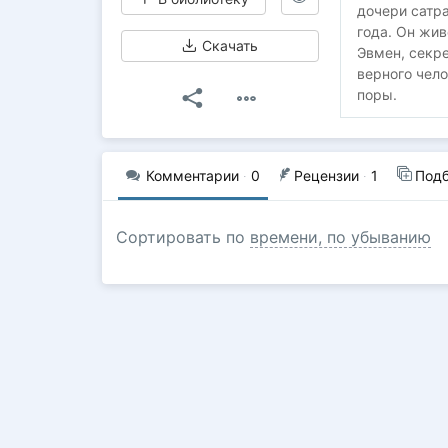
дочери сатра
года. Он жив
Скачать
Эвмен, секр
верного чело
поры.
Комментарии
·
0
Рецензии
·
1
Под
Сортировать по
времени, по убыванию