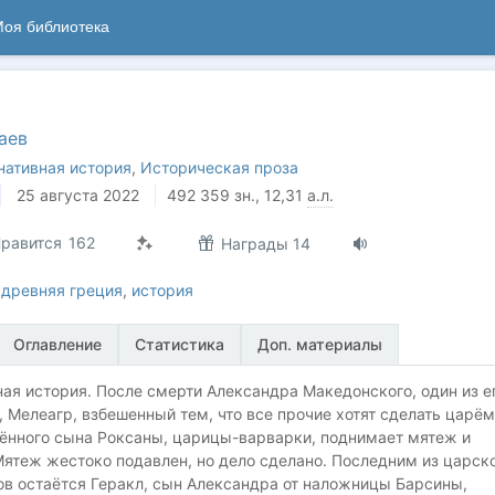
оя библиотека
аев
нативная история
,
Историческая проза
25 августа 2022
492 359
зн.
, 12,31
а.л.
равится
162
Награды 14
,
древняя греция
,
история
Оглавление
Статистика
Доп. материалы
ая история. После смерти Александра Македонского, один из е
 Мелеагр, взбешенный тем, что все прочие хотят сделать царём
ённого сына Роксаны, царицы-варварки, поднимает мятеж и
Мятеж жестоко подавлен, но дело сделано. Последним из царск
ов остаётся Геракл, сын Александра от наложницы Барсины,