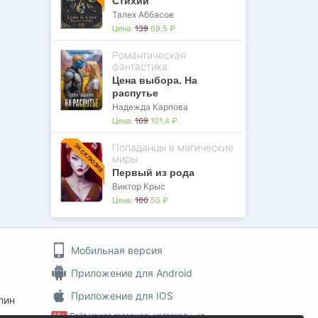
Стихий
Талех Аббасов
Цена:
139
69,5 ₽
Романтическая
фантастика
Цена выбора. На
распутье
Надежда Карпова
Цена:
169
101,4 ₽
Попаданцы в магические
ЭКСКЛЮЗИВ
миры
Первый из рода
Виктор Крыс
Цена:
100
50 ₽
Мобильная версия
Приложение для Android
Приложение для IOS
пин
18+
Сайт может содержать материалы, не