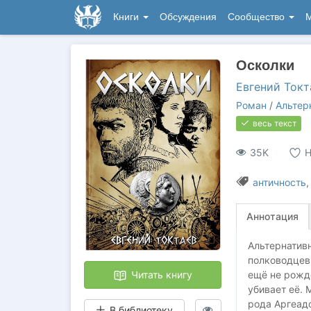
Книги
Обсуждения
Сообщество
М
Осколки
Евгений Токт
Роман
/
Альтер
весь текст
35K
Н
античность
Аннотация
Альтернативн
полководцев,
Читать книгу
ещё не рожд
убивает её. 
рода Аргеад
В библиотеку