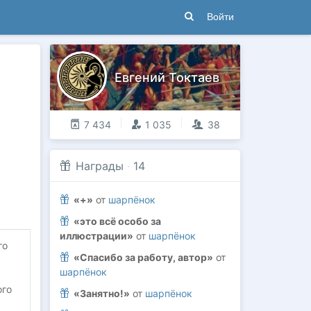
Войти
Евгений Токтаев
7 434
1 035
38
Награды
·
14
«+»
от
шарпёнок
«это всё особо за
иллюстрации»
от
шарпёнок
го
«Спасибо за работу, автор»
от
шарпёнок
ого
«Занятно!»
от
шарпёнок