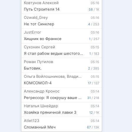
Ковтунов Алексей
05:16
Путь Строителя 14
58
/
1K
Ozwald_Grey
05:16
Не тот Синклер
4
/
253
JustError
05:16
Хищник во Франксе
1
/
257
Сухонин Сергей
05:15
Я стал рабом ведьм шестого полка морской пехоты
1
/
183
Роман Путилов
05:15
Бытовик.
2
/
385
Ольга Войлошникова
,
Владимир Войлошников
05:15
КОМСОМОЛ-4
17
/
137
Александр Кронос
05:14
Регрессор: Я сокрушу ваше будущее. Книга 2
31
/
218
Наталья Шнейдер
05:14
Хозяйка пряничной лавки 3
12
/
1K
Atlet123
05:14
Сломанный Меч
67
/
13K