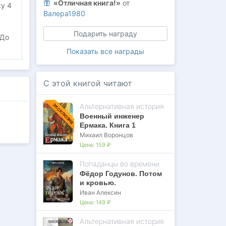
«Отличная книга!»
от
у 4
Валера1980
Подарить награду
 До
Показать все награды
С этой книгой читают
Альтернативная история
ЭКСКЛЮЗИВ
Военный инженер
Ермака. Книга 1
Михаил Воронцов
Цена:
159 ₽
Попаданцы во времени
Фёдор Годунов. Потом
и кровью.
Иван Алексин
Цена:
149 ₽
Альтернативная история