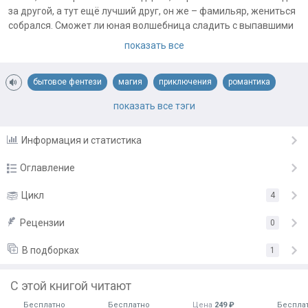
за другой, а тут ещё лучший друг, он же – фамильяр, жениться
собрался. Сможет ли юная волшебница сладить с выпавшими
на её долю испытаниями? Кто знает...
показать все
Примечания автора:
Важно! Рейтинг 12+ Причины: наличие чувственно-
бытовое фентези
магия
приключения
романтика
романтических сцен и острых драматических моментов.
становление героя
фэнтези
показать все тэги
Информация и статистика
Оглавление
Пролог
Цикл
4
14.09.20
Глава 1
Рецензии
16.09.20
0
Глава 2
18.09.20
В подборках
1
Глава 3
22.09.20
С этой книгой читают
Глава 4
25.09.20
Бесплатно
Бесплатно
Цена
249 ₽
Беспла