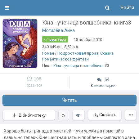
Войти
Юна - ученица волшебника. книга3
Могилёва Анна
15 ноября 2020
весь текст
340 649
зн.
, 8,52
а.л.
Роман
/
Подростковая проза
,
Сказка
,
Романтическое фэнтези
Цикл:
Юна - ученица волшебника
#3
108
64
Нравится
Комментарии
Читать
Скачать
В библиотеку
Хорошо быть тринадцатилетней – учи уроки да помогай в
лавке, но теперь Юне шестнадцать, и проблемы сыплются одна