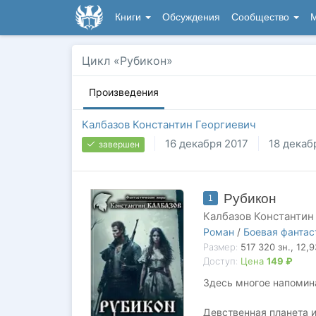
Книги
Обсуждения
Сообщество
М
Цикл «Рубикон»
Произведения
Калбазов Константин Георгиевич
16 декабря 2017
18 декаб
завершен
Рубикон
1
Калбазов Константин
Роман
/
Боевая фантас
Размер:
517 320
зн.
, 12,
Доступ:
Цена
149 ₽
Здесь многое напомина
Девственная планета и