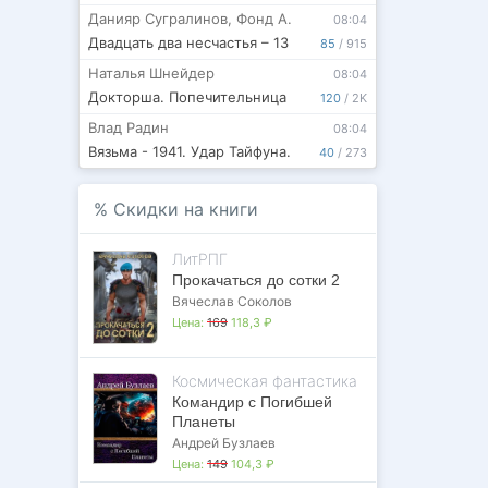
Данияр Сугралинов
,
Фонд А.
08:04
Двадцать два несчастья – 13
85
/
915
Наталья Шнейдер
08:04
Докторша. Попечительница
120
/
2K
Влад Радин
08:04
Вязьма - 1941. Удар Тайфуна.
40
/
273
%
Скидки на книги
ЛитРПГ
Прокачаться до сотки 2
Вячеслав Соколов
Цена:
169
118,3 ₽
Космическая фантастика
Командир с Погибшей
Планеты
Андрей Бузлаев
Цена:
149
104,3 ₽