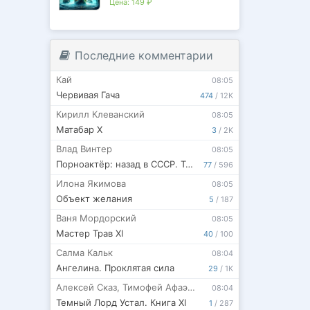
Цена:
149 ₽
Последние комментарии
Кай
08:05
Червивая Гача
474
/
12K
Кирилл Клеванский
08:05
Матабар X
3
/
2K
Влад Винтер
08:05
Порноактёр: назад в СССР. Том 2. БОКСЁР
77
/
596
Илона Якимова
08:05
Объект желания
5
/
187
Ваня Мордорский
08:05
Мастер Трав XI
40
/
100
Салма Кальк
08:04
Ангелина. Проклятая сила
29
/
1K
Алексей Сказ
,
Тимофей Афаэль
08:04
Темный Лорд Устал. Книга XI
1
/
287