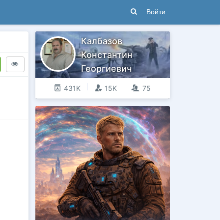
Войти
Калбазов
Константин
Георгиевич
431K
15K
75