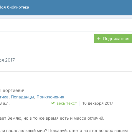
оя библиотека
Подписаться
ря 2017
 Георгиевич
тика
,
Попаданцы
,
Приключения
93
а.л.
весь текст
16 декабря 2017
ет Землю, но в то же время есть и масса отличий.
ли параллельный мир? Пожалуй, ответа на этот вопрос нашим