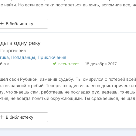
е найти. Но если все-таки постараться выжить, вспомнив все, 
чем слышал? Оно вроде и немало получается, так что прожить ос
относительным комфортом, вовсе не непосильная задача. Но гла
В библиотеку
ент, когда ты подобно Цезарю подходишь к неприметной речуш
ть судьбоносное решение. Рубикон. Этот рубеж хотя бы раз в ж
з нас, и только от тебя зависит – перейти эту незримую черту и
ды в одну реку
 Георгиевич
тика
,
Попаданцы
,
Приключения
96
а.л.
весь текст
18 декабря 2017
ел свой Рубикон, изменив судьбу. Ты смирился с потерей всей
ял выпавший жребий. Теперь ты один из членов доисторическог
у, что знаешь сам, работаешь не покладая рук, ведешь, тянешь
вития, не всегда понятый окружающими. Ты сражаешься, не щад
наматываешь на кулак свои жилы, выкладываясь до последнего…
В библиотеку
в одну реку»! Но перед тобой открывается дверь домой – и ты 
гу неприметной речки с судьбоносным названием. И только ты
е – вернуться в лоно родной цивилизации или построить свою.