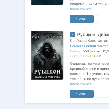
современникам так и н
когда-то учили или о 
показать все
своих дней, и даже с 
Читать
ли это? Наступает мом
тебе приходится приня
встает перед каждым и
Рубикон. Дваж
отступить.
2
Калбазов Константин
Роман
/
Боевая фантас
Размер:
558 572
зн.
, 13,
Доступ:
Цена
149 ₽
Однажды ты уже переш
прошлой жизни и прин
племени. Ты учишь том
толкаешь по пути раз
себя, ни других. Ты 
показать все
Читать
«Нельзя дважды войти 
оказываешься на бере
можешь принять решени