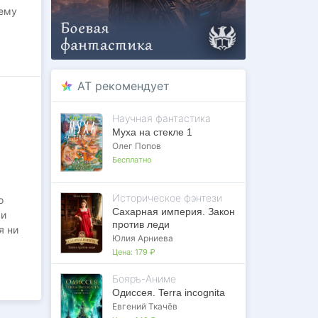
чему
таток
вное
ке и
изни
AT рекомендует
ли
Научная фантастика
Муха на стекле 1
Олег Попов
Бесплатно
Историческое фэнтези
о
Сахарная империя. Закон
 и
против леди
я ни
Юлия Арниева
Цена:
179 ₽
опять
Бояръ-Аниме
Одиссея. Terra incognita
Евгений Ткачёв