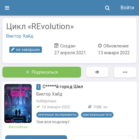
Войти
Цикл «REvolution»
Виктор Хайд
Создан
Обновление
не завершен
27 апреля 2021
13 января 2022
Подписаться
С*****й город Шил
1
Виктор Хайд
Киберпанк
13 января 2022
708K зн.
неэтичные эксперименты
оригинальные теги
Они все подохнут.
Бесплатно