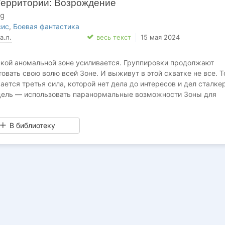
ерритории: Возрождение
rg
сис
,
Боевая фантастика
а.л.
весь текст
15 мая 2024
кой аномальной зоне усиливается. Группировки продолжают
товать свою волю всей Зоне. И выживут в этой схватке не все. 
ается третья сила, которой нет дела до интересов и дел сталкер
 цель — использовать паранормальные возможности Зоны для
ации.
й решить с кем ему по пути. Смогут ли выжить его верные дру
В библиотеку
и книги.
ttps://author.today/work/106976
tps://author.today/work/195277