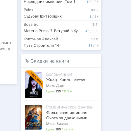
Наследник империи. Том 1
119
/
2K
Palex
16:12
Судьба/Притворщик
2
/
2K
Вова Бо
16:11
Materia Prima-7. Вступай в Культ
45
/
539
Ковтунов Алексей
16:11
Только
Путь Строителя 14
51
/
1K
ов, у
%
Скидки на книги
зья.
Бояръ-Аниме
ЭКСКЛЮЗИВ
Жнец. Книга шестая
Макс Дарт
Цена:
139
111,2 ₽
Романтическое фэнтези
Фальшивая истинная.
Охота за драконьими...
Мира Вишес
Цена:
189
132,3 ₽