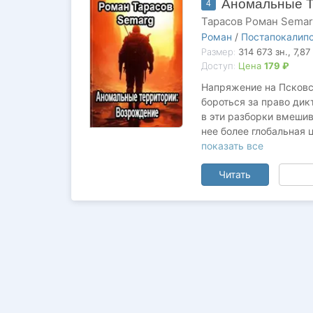
Аномальные Т
4
Тарасов Роман Sema
Роман
/
Постапокалип
Размер:
314 673
зн.
, 7,87
Доступ:
Цена
179 ₽
Напряжение на Псковс
бороться за право дик
в эти разборки вмешив
нее более глобальная
глобальной трансформ
показать все
Сможет ли Макс Зелены
Читать
Все это в третьей част
Первая часть цикла:
h
Вторая часть цикла:
ht