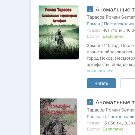
Аномальные т
1
Тарасов Роман Sema
Роман
/
Постапокалип
Размер:
401 740
зн.
, 10,
Доступ:
Бесплатно
Земля 2110 год. После
планете образовалось 
город Псков. Несмотря
артефакты, обладающи
скрыться от правосуди
показать все
Сталкеры давно подели
Читать
которые промышляют п
Сталкер Максим, боль
артефакт. Теперь за н
Аномальные т
Вроде бы ничего удиви
2
уже сам сталкер.
Тарасов Роман Sema
Рассказ
/
Постапокали
Размер:
15 056
зн.
, 0,38
Доступ:
Бесплатно