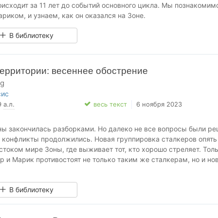
исходит за 11 лет до событий основного цикла. Мы познакомим
иком, и узнаем, как он оказался на Зоне.
В библиотеку
ерритории: весеннее обострение
rg
сис
89
а.л.
весь текст
6 ноября 2023
ны закончилась разборками. Но далеко не все вопросы были ре
, конфликты продолжились. Новая группировка сталкеров опять
током мире Зоны, где выживает тот, кто хорошо стреляет. Толь
ур и Марик противостоят не только таким же сталкерам, но и но
.
В библиотеку