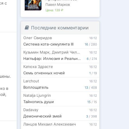
ся с
Павел Марков
Цена:
139 ₽
Последние комментарии
Олег Свиридов
16:12
Система кота-симулянта III
16
/
280
Кузьмин Марк
,
Дмитрий Чильдинов
16:12
Нагльфар: Иллюзия и Реальность
6
/
274
Катюха Здрасте
16:12
Семь огненных ночей
1
/
19
шены.
Larchout
16:12
Воплощатель
13
/
408
ко в
вой,
Natalja Ljungrin
16:12
Тайнопись души
15
/
15
Dadavay
16:12
Демонический змей
3
/
398
Ланцов Михаил Алексеевич
16:12