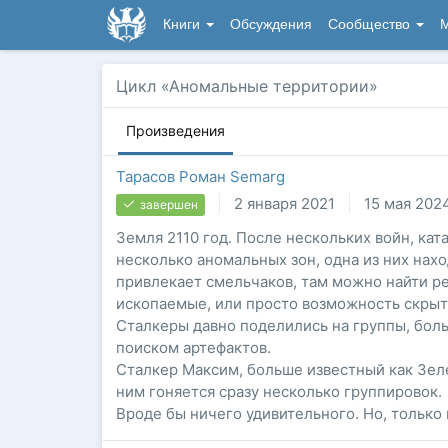
Книги
Обсуждения
Сообщество
М
Цикл «Аномальные территории»
Произведения
Тарасов Роман Semarg
2 января 2021
15 мая 202
завершен
Земля 2110 год. После нескольких войн, ка
несколько аномальных зон, одна из них нахо
привлекает смельчаков, там можно найти р
ископаемые, или просто возможность скрыть
Сталкеры давно поделились на группы, бол
поиском артефактов.
Сталкер Максим, больше известный как Зеле
ним гоняется сразу несколько группировок.
Вроде бы ничего удивительного. Но, только 