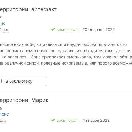
ерритории: артефакт
rg
сис
04
а.л.
весь текст
20 февраля 2022
 нескольких войн, катаклизмов и неудачных экспериментов на
несколько аномальных зон, одна из них находится там, где стоя
 на опасность, Зона привлекает смельчаков, там можно найти 
е различной силой, полезные ископаемые, или просто возможн
я.
лись на группы, больше похожие на банды. Но, есть и одиночки
В библиотеку
оиском артефактов.
ше известный как Зеленый, подобрал с трупа военного уникаль
им гоняется сразу несколько группировок.
ерритории: Марик
тельного. Но, только в дело вмешивается третья сила, которой 
rg
псис
а.л.
весь текст
4 января 2022