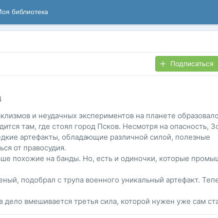
оя библиотека
Подписаться
4
таклизмов и неудачных экспериментов на планете образовал
дится там, где стоял город Псков. Несмотря на опасность, З
едкие артефакты, обладающие различной силой, полезные
ся от правосудия.
ьше похожие на банды. Но, есть и одиночки, которые пром
ный, подобрал с трупа военного уникальный артефакт. Тепе
в дело вмешивается третья сила, которой нужен уже сам ст