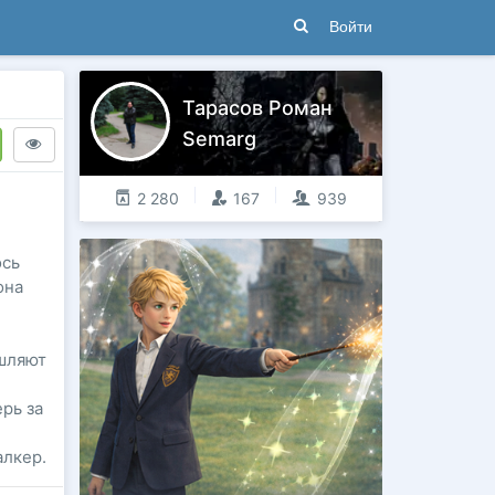
Войти
Тарасов Роман
Semarg
2 280
167
939
ось
она
ышляют
рь за
алкер.