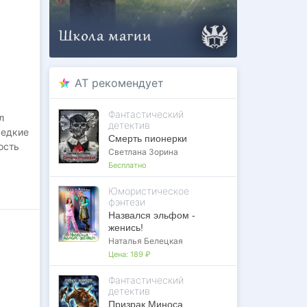
AT рекомендует
Фантастический
л
детектив
редкие
Смерть пионерки
ость
Светлана Зорина
Бесплатно
,
Юмористическое
фэнтези
ный
Назвался эльфом -
женись!
нужен
Наталья Белецкая
Цена:
189 ₽
Фантастический
детектив
Призрак Миноса