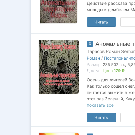
Действие рассказа про
молодым дембелем Мар
Читать
Аномальные т
3
Тарасов Роман Sema
Роман
/
Постапокалип
Размер:
235 502
зн.
, 5,
Доступ:
Цена
179 ₽
Осень для жителей Зо
Как только сошел снег
пытается выжить в жес
этот раз Зеленый, Кук
неизвестной аномалии
показать все
Читать