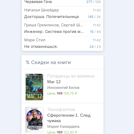
Червивая Гача
277
/
12K
Наталья Шнейдер
11:42
Докторша. Попечительница
145
/
2K
Гриша Гремлинов
,
Сергей Шиленко
11:42
Инженер. Система против монстров - 13
15
/
94
Мэри Стил
11:42
Не отмахнешься.
24
/
23
%
Скидки на книги
Попаданцы во времени
Маг 12
Иннокентий Белов
Цена:
169
126,75 ₽
Технофэнтези
Сферотехник-1. След
чужака
Мария Камардина
Цена:
189
122,85 ₽