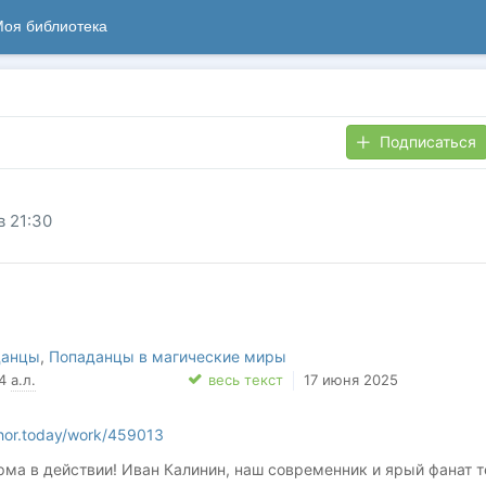
оя библиотека
Подписаться
в 21:30
данцы
,
Попаданцы в магические миры
54
а.л.
весь текст
17 июня 2025
thor.today/work/459013
арма в действии! Иван Калинин, наш современник и ярый фанат 