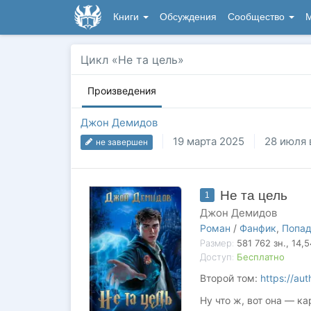
Книги
Обсуждения
Сообщество
М
Цикл «Не та цель»
Произведения
Джон Демидов
19 марта 2025
28 июля 
не завершен
Не та цель
1
Джон Демидов
Роман
/
Фанфик
,
Попа
Размер:
581 762
зн.
, 14,
Доступ:
Бесплатно
Второй том:
https://au
Ну что ж, вот она — к