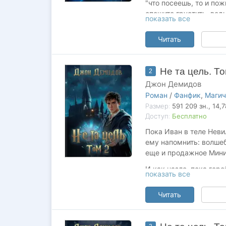
"что посеешь, то и по
спешите грустить, вед
показать все
(или ад, кто его знает
Невилла, который вечн
Читать
который мог бы, но не 
Теперь Иван, вооружён
Не та цель. То
2
разобраться в этой ма
Оказывается, бабушка
Джон Демидов
скрытых интриг. А дру
Роман
/
Фанфик
,
Магич
Размер:
591 209
зн.
, 14,
Доступ:
Бесплатно
Пока Иван в теле Неви
ему напомнить: волшеб
еще и продажное Минис
И как назло, пока гер
показать все
настоящий враг. Не ка
злопамятный и влиятел
Читать
Проницательный взгля
голубых глазах директ
наследник Лонгботтом