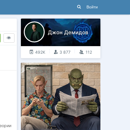
Войти
Джон Демидов
492K
3 877
112
теории