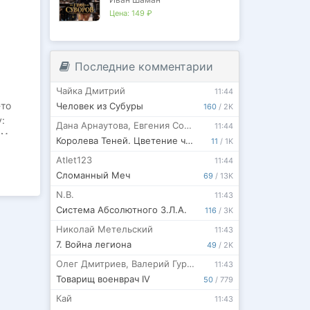
Цена:
149 ₽
ожет
 и
Последние комментарии
Чайка Дмитрий
11:44
-то
Человек из Субуры
160
/
2K
:
Дана Арнаутова
,
Евгения Соловьева
11:44
ом
Королева Теней. Цветение черной лозы. Т. 1
11
/
1K
Atlet123
11:44
ости
Сломанный Меч
69
/
13K
N.B.
11:43
дкупов
Система Абсолютного З.Л.А.
116
/
3K
Николай Метельский
11:43
 и не
7. Война легиона
49
/
2K
Олег Дмитриев
,
Валерий Гуров
11:43
Товарищ военврач IV
50
/
779
Кай
11:43