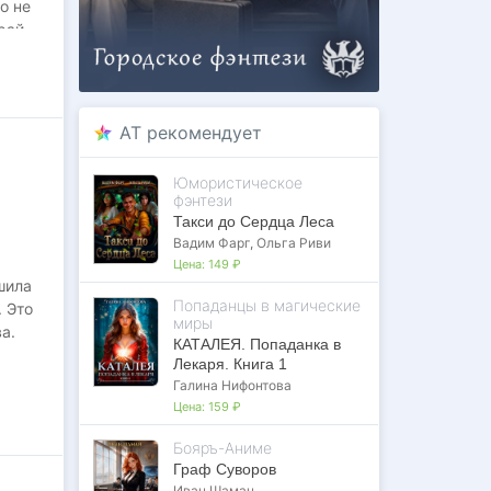
о не
 рай
м,
AT рекомендует
стер
Юмористическое
фэнтези
Такси до Сердца Леса
Вадим Фарг
,
Ольга Риви
Цена:
149 ₽
шила
Попаданцы в магические
 Это
миры
а.
КАТАЛЕЯ. Попаданка в
Лекаря. Книга 1
Галина Нифонтова
Цена:
159 ₽
.
 в
Бояръ-Аниме
Граф Суворов
Иван Шаман