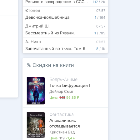
Ревизор: возвращение в СССР 62
117
/
2K
Єтонея
07:57
Девочка-волшебница
1
/
164
Дмитрий Ш.
07:57
Бессмертный из Рязани.
1
/
785
А. Никл
07:57
Запечатанный во тьме. Том 6
8
/
1K
%
Скидки на книги
Бояръ-Аниме
Точка Бифуркации I
Дейлор Смит
Цена:
149
96,85 ₽
Фантастика
Апокалипсис
откладывается
Кристиан Бэд
Цена:
119
71,4 ₽