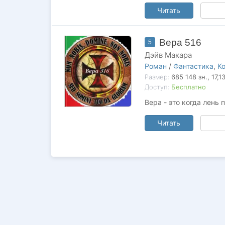
Читать
Вера 516
5
Дэйв Макара
Роман
/
Фантастика
,
К
Размер:
685 148
зн.
, 17,1
Доступ:
Бесплатно
Вера - это когда лень п
Читать