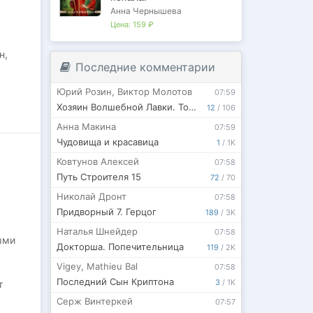
Анна Чернышева
Цена:
159 ₽
н,
Последние комментарии
Юрий Розин
,
Виктор Молотов
07:59
Хозяин Волшебной Лавки. Том 6
12
/
106
Анна Макина
07:59
Чудовища и красавица
1
/
1K
Ковтунов Алексей
07:58
Путь Строителя 15
72
/
70
Николай Дронт
07:58
Придворный 7. Герцог
189
/
3K
Наталья Шнейдер
07:58
ыми
Докторша. Попечительница
119
/
2K
Vigey
,
Mathieu Bal
07:58
Последний Сын Криптона
3
/
1K
т
Серж Винтеркей
07:57