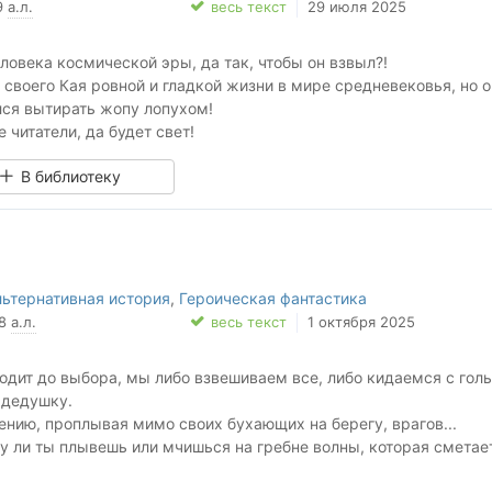
99
а.л.
весь текст
29 июля 2025
ловека космической эры, да так, чтобы он взвыл?!
 своего Кая ровной и гладкой жизни в мире средневековья, но о
лся вытирать жопу лопухом!
 читатели, да будет свет!
В библиотеку
льтернативная история
,
Героическая фантастика
78
а.л.
весь текст
1 октября 2025
ходит до выбора, мы либо взвешиваем все, либо кидаемся с гол
 дедушку.
чению, проплывая мимо своих бухающих на берегу, врагов...
бу ли ты плывешь или мчишься на гребне волны, которая сметае