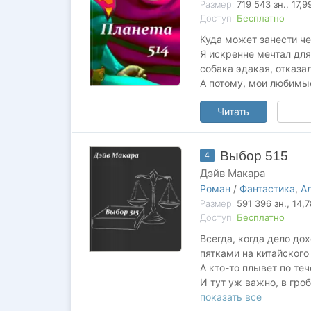
Размер:
719 543
зн.
, 17,
Доступ:
Бесплатно
Куда может занести че
Я искренне мечтал для
собака эдакая, отказа
А потому, мои любимые
Читать
Выбор 515
4
Дэйв Макара
Роман
/
Фантастика
,
А
Размер:
591 396
зн.
, 14,
Доступ:
Бесплатно
Всегда, когда дело до
пятками на китайского
А кто-то плывет по те
И тут уж важно, в гро
все...
показать все