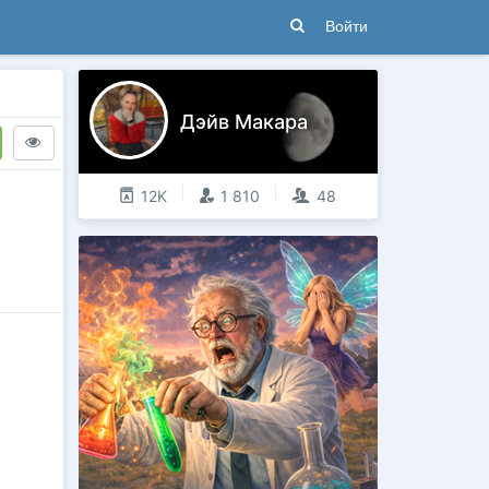
Войти
Дэйв Макара
12K
1 810
48