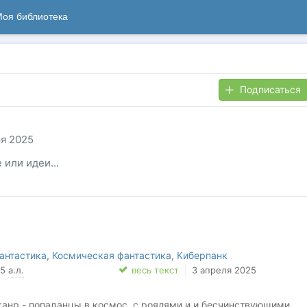
оя библиотека
Подписаться
ря 2025
 или идеи...
антастика
,
Космическая фантастика
,
Киберпанк
35
а.л.
весь текст
3 апреля 2025
нр - попаданцы в космос, с роялями и и бесчинствующими