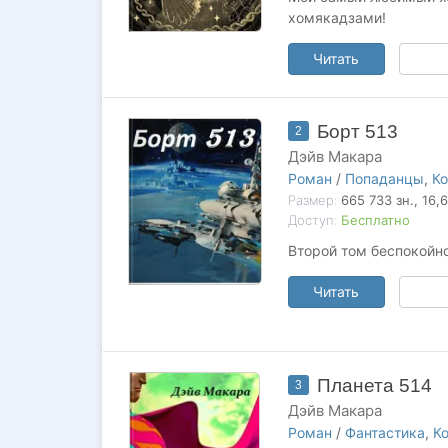
хомякадзами!
Читать
Борт 513
2
Дэйв Макара
Роман
/
Попаданцы
,
Ко
Размер:
665 733
зн.
, 16,
Доступ:
Бесплатно
Второй том беспокойно
Читать
Планета 514
3
Дэйв Макара
Роман
/
Фантастика
,
К