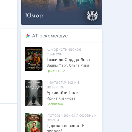
AT рекомендует
Юмористическое
фэнтези
Такси до Сердца Леса
Вадим Фарг
,
Ольга Риви
Цена:
149 ₽
Фантастический
детектив
Архив тёти Поли
Ирина Кизимова
Бесплатно
Исторический любовный
роман
Царская невеста. Я
попала!