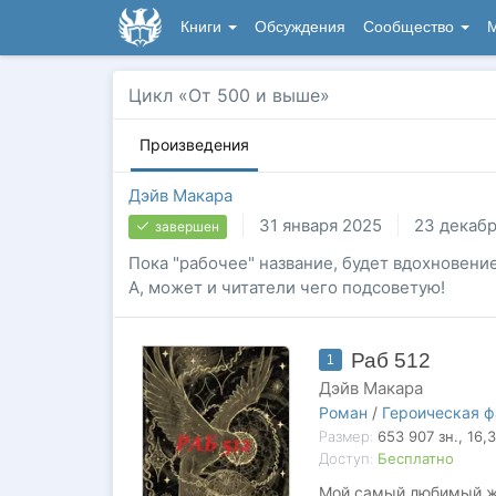
Книги
Обсуждения
Сообщество
М
Цикл «От 500 и выше»
Произведения
Дэйв Макара
31 января 2025
23 декаб
завершен
Пока "рабочее" название, будет вдохновение
А, может и читатели чего подсоветую!
Раб 512
1
Дэйв Макара
Роман
/
Героическая ф
Размер:
653 907
зн.
, 16,
Доступ:
Бесплатно
Мой самый любимый жа