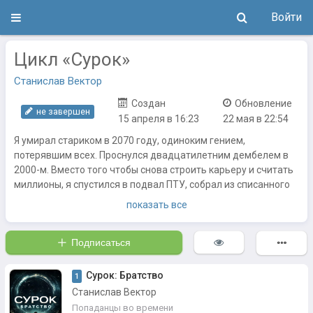
Войти
Цикл «Сурок»
Станислав Вектор
Создан
Обновление
не завершен
15 апреля в 16:23
22 мая в 22:54
Я умирал стариком в 2070 году, одиноким гением,
потерявшим всех. Проснулся двадцатилетним дембелем в
2000-м. Вместо того чтобы снова строить карьеру и считать
миллионы, я спустился в подвал ПТУ, собрал из списанного
хлама компьютерный клуб и стал отцом для тех, кого весь
показать все
мир списал со счетов. Беспризорники, рэкет, коррупция и
первые строчки кода, которые изменят всё. Технологии
Подписаться
будущего против звериных законов нулевых. Семья,
которую не покупают, а выстраивают кулаками, мозгами и
верностью.
Сурок: Братство
1
Станислав Вектор
По мотивам цикла "Жизнь сурка" @noslnosl
Попаданцы во времени
https://author.today/work/series/12795