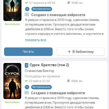
27 апреля в 05:34
504K зн.
it
беспризорники
Создано с помощью нейросети
Я умирал стариком в 2070 году, одиноким гением,
Бесплатно
потерявшим всех. Проснулся двадцатилетним
дембелем в 2000-м. Вместо того чтобы снова
строить карьеру и считать миллионы, я спустился в
подвал ПТУ, собрал из списанного хлама
показать все
компьютерный клуб и стал отцом для тех, кого весь
мир списал со счетов. Беспризорники, рэкет,
Читать
В библиотеку
коррупция и первые строчки кода, которые изменят
всё. Технологии будущего против звериных законов
нулевых. Семья, которую не покупают, а
Сурок: Братство (том 2)
2
выстраивают кулаками, мозгами и верностью.
Станислав Вектор
По мотивам цикла "Жизнь сурка" @noslnosl
Попаданцы во времени
https://author.today/work/series/12795
22 мая в 22:54
443K зн.
it
беспризорники
Создано с помощью нейросети
Я умирал стариком в 2070 году, одиноким гением,
Бесплатно
потерявшим всех. Проснулся двадцатилетним
дембелем в 2000-м. Вместо того чтобы снова