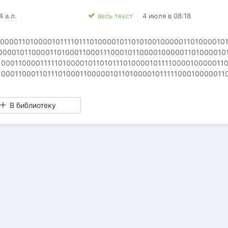
64
а.л.
весь текст
4 июля в 08:18
00000110100001011110111010000101101010010000011010000101
10000101100001101000110001110001011000010000011010000101
1000110000111110100001011010111010000101111000010000011
1000110001101110100011000001011010000101111100010000011
11000011010000101111111101000010111000110100011000000111
11101100101110
В библиотеку