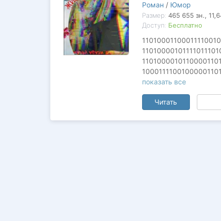
Роман
/
Юмор
Размер:
465 655
зн.
, 11,
Доступ:
Бесплатно
1101000110001111001
1101000010111101110
1101000010110000110
1000111100100000110
0101111011101000010
показать все
0101100001101000010
Читать