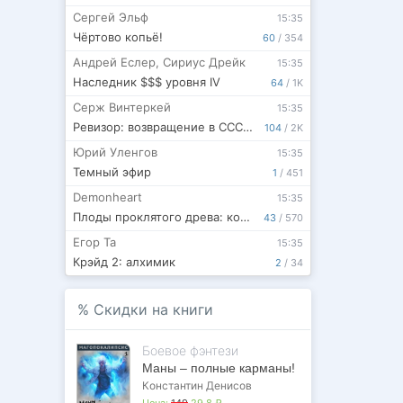
Сергей Эльф
15:35
Чёртово копьё!
60
/
354
Андрей Еслер
,
Сириус Дрейк
15:35
Наследник $$$ уровня IV
64
/
1K
Серж Винтеркей
15:35
Ревизор: возвращение в СССР 62
104
/
2K
Юрий Уленгов
15:35
Темный эфир
1
/
451
Demonheart
15:35
Плоды проклятого древа: концовка, которой не было
43
/
570
Егор Та
15:35
Крэйд 2: алхимик
2
/
34
%
Скидки на книги
Боевое фэнтези
Маны – полные карманы!
Константин Денисов
Цена:
149
29,8 ₽