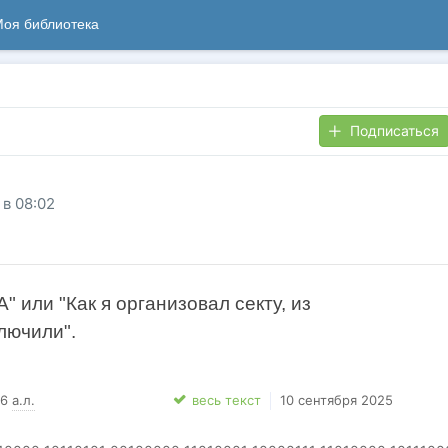
оя библиотека
Подписаться
 в 08:02
 или "Как я организовал секту, из
лючили".
46
а.л.
весь текст
10 сентября 2025