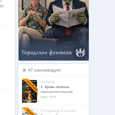
0
10
AT рекомендует
Фэнтези
ЭКСКЛЮЗИВ
1. Кровь легиона
Николай Метельский
Цена:
149 ₽
Попаданцы в космос
ЭКСКЛЮЗИВ