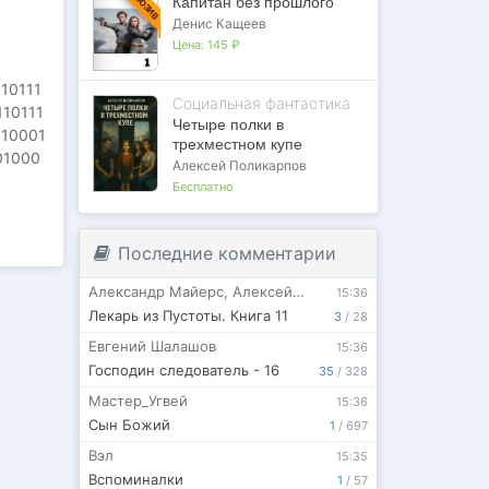
Капитан без прошлого
Денис Кащеев
Цена:
145 ₽
10111
Социальная фантастика
10111
Четыре полки в
010001
трехместном купе
01000
Алексей Поликарпов
01000
Бесплатно
Последние комментарии
Александр Майерс
,
Алексей Ермоленков
15:36
Лекарь из Пустоты. Книга 11
3
/
28
Евгений Шалашов
15:36
Господин следователь - 16
35
/
328
Мастер_Угвей
15:36
Сын Божий
1
/
697
Вэл
15:35
Вспоминалки
1
/
57