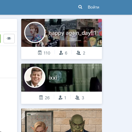
Войти
happy again_day!!1
110
6
2
ixxi
26
1
3