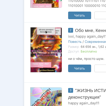
11010000 10111101 11
11010001 10000010 11
Читать
Обо мне, Кенн
2
ixxi
,
happy again_day!!
Повесть
/
Современная
Размер:
64 656
зн.
, 1,62
Доступ:
Бесплатно
ни о чём, просто шум.
Читать
"ЖИЗНЬ ИСТИН
3
деконструкция"
happy again_day!!1