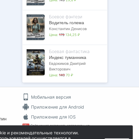
Боевое фэнтези
Водитель голема
Константин Денисов
Цена:
179
134,25 ₽
Боевая фантастика
Индекс туманника
Евдокимов Дмитрий
Викторович
Цена:
140
70 ₽
Мобильная версия
Приложение для Android
Приложение для IOS
пин
18+
Сайт может содержать материалы, не
предназначенные для просмотра лицами, не
kie и рекомендательные технологии.
достигшими 18 лет!
пользователей осуществляется в