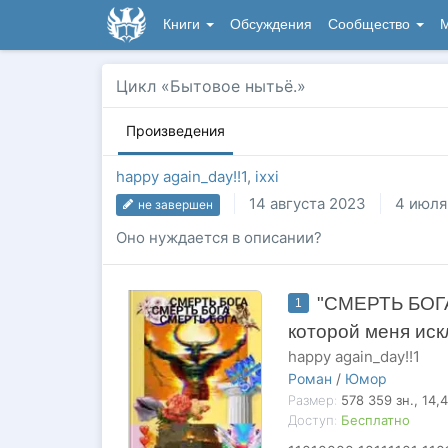
Книги
Обсуждения
Сообщество
М
Цикл «Бытовое нытьё.»
Произведения
happy again_day!!1
,
ixxi
14 августа 2023
4 июля
не завершен
Оно нуждается в описании?
"СМЕРТЬ БОГА"
1
которой меня иск
happy again_day!!1
Роман
/
Юмор
Размер:
578 359
зн.
, 14,
Доступ:
Бесплатно