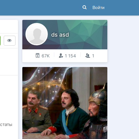
Войти
ds asd
67K
1 154
1
 статы