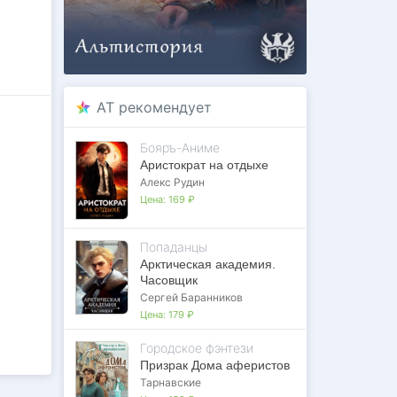
AT рекомендует
Бояръ-Аниме
Аристократ на отдыхе
Алекс Рудин
Цена:
169 ₽
Попаданцы
Арктическая академия.
а
Часовщик
Сергей Баранников
Цена:
179 ₽
Городское фэнтези
нном
Призрак Дома аферистов
бип».
Тарнавские