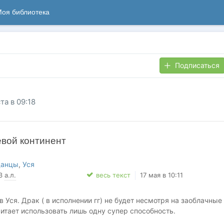
оя библиотека
Подписаться
та в 09:18
евой континент
данцы
,
Уся
43
а.л.
весь текст
17 мая в 10:11
 Уся. Драк ( в исполнении гг) не будет несмотря на заоблачные
читает использовать лишь одну супер способность.