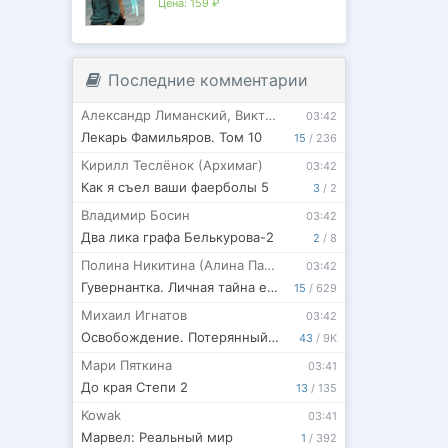
Цена:
159 ₽
ир…
Последние комментарии
Александр Лиманский
,
Виктор Молотов
03:42
Лекарь Фамильяров. Том 10
15
/
236
Кирилл Теслёнок (Архимаг)
03:42
Как я съел ваши фаерболы 5
3
/
2
.
Владимир Босин
03:42
Два лика графа Белькурова-2
2
/
8
Полина Никитина (Алина Панфилова)
03:42
Гувернантка. Личная тайна его превосходительства. Том 2
15
/
629
Михаил Игнатов
03:42
Освобождение. Потерянный Орден
43
/
9K
Мари Пяткина
03:41
До края Степи 2
13
/
135
Kowak
03:41
Марвел: Реальный мир
1
/
392