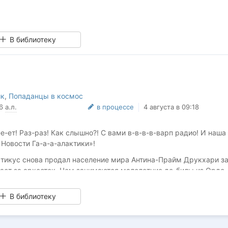
 уж их не использовать глупо.
В библиотеку
ик
,
Попаданцы в космос
76
а.л.
в процессе
4 августа в 09:18
е-ет! Раз-раз! Как слышно?! С вами в-в-в-в-варп радио! И наша
Новости Га-а-а-алактики»!
стикус снова продал население мира Антина-Прайм Друкхари з
ает за археотек. Чем занимаются малолетние де-билы из Ордо
непонятно.
В библиотеку
цификус все чаще видят рейдеров Друкхари. Поэтому бегите,
, если вам хватает духу и лазганов. Но ради бога… э-э-э, в да
не размахивайте белым флагом. Древком от него вас и «бип», «