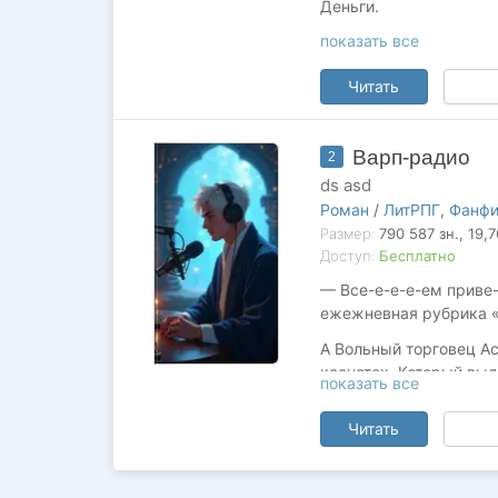
Деньги.
показать все
Но имея навыки совсем
Читать
Варп-радио
2
ds asd
Роман
/
ЛитРПГ
,
Фанф
Размер:
790 587
зн.
, 19,
Доступ:
Бесплатно
— Все-е-е-е-ем приве-
ежежневная рубрика «
А Вольный торговец А
ксенотех. Который выд
показать все
Ксенос — решительно 
Читать
Вокруг сегментума Па
прячьтесь или деритесь
случае, Императора — 