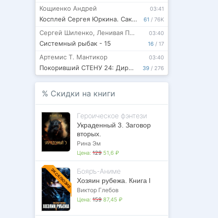
Кощиенко Андрей
03:41
Косплей Сергея Юркина. Сакура-ян. (Часть вторая)
61
/
76K
Сергей Шиленко
,
Ленивая Панда
03:40
Системный рыбак - 15
16
/
17
Артемис Т. Мантикор
03:40
Покоривший СТЕНУ 24: Директива Свободы
39
/
276
%
Скидки на книги
Героическое фэнтези
Украденный 3. Заговор
вторых.
Рина Эм
Цена:
129
51,6 ₽
Бояръ-Аниме
ЭКСКЛЮЗИВ
Хозяин рубежа. Книга l
Виктор Глебов
Цена:
159
87,45 ₽