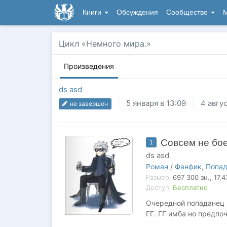
Книги
Обсуждения
Сообщество
М
Цикл «Немного мира.»
Произведения
ds asd
5 января в 13:09
4 авгус
не завершен
Совсем не бо
1
ds asd
Роман
/
Фанфик
,
Попа
Размер:
697 300
зн.
, 17,
Доступ:
Бесплатно
Очередной попаданец в
ГГ. ГГ имба но предпо