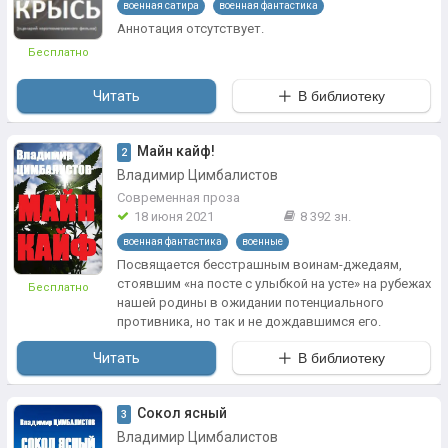
военная сатира
военная фантастика
Аннотация отсутствует.
Бесплатно
Читать
В библиотеку
Майн кайф!
2
Владимир Цимбалистов
Современная проза
18 июня 2021
8 392 зн.
военная фантастика
военные
Посвящается бесстрашным воинам-джедаям,
стоявшим «на посте с улыбкой на усте» на рубежах
Бесплатно
нашей родины в ожидании потенциального
противника, но так и не дождавшимся его.
Читать
В библиотеку
Сокол ясный
3
Владимир Цимбалистов