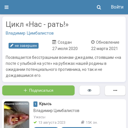
Войти
Цикл «Нас - рать!»
Владимир Цимбалистов
Создан
Обновление
не завершен
27 июля 2020
22 марта 2021
Посвящается бесстрашным воинам-джедаям, стоявшим «на
посте с улыбкой на усте» на рубежах нашей родины в
ожидании потенциального противника, но так и не
дождавшимся его.
Подписаться
Крысь
1
Владимир Цимбалистов
Ужасы
13 августа 2023
15K зн.