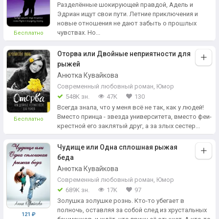
Разделённые шокирующей правдой, Адель и
Эдриан ищут свои пути. Летние приключения и
новые отношения не дают забыть о прошлых
чувствах. Но...
Бесплатно
Оторва или Двойные неприятности для
рыжей
Анютка Кувайкова
Современный любовный роман
,
Юмор
548K зн.
47K
130
Всегда знала, что у меня всё не так, как у людей!
Вместо принца - звезда университета, вместо феи-
Бесплатно
крестной его заклятый друг, а за злых сестер...
Чудище или Одна сплошная рыжая
беда
Анютка Кувайкова
Современный любовный роман
,
Юмор
689K зн.
17K
97
Золушка золушке рознь. Кто-то убегает в
полночь, оставляя за собой след из хрустальных
121 ₽