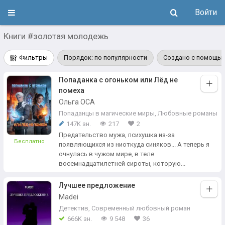
Войти
Книги #золотая молодежь
Фильтры
Порядок: по популярности
Создано с помощью
Попаданка с огоньком или Лёд не
помеха
Ольга ОСА
Попаданцы в магические миры
,
Любовные романы
147K зн.
217
2
Предательство мужа, психушка из-за
Бесплатно
появляющихся из ниоткуда синяков... А теперь я
очнулась в чужом мире, в теле
восемнадцатилетней сироты, которую...
Лучшее предложение
Madei
Детектив
,
Современный любовный роман
666K зн.
9 548
36