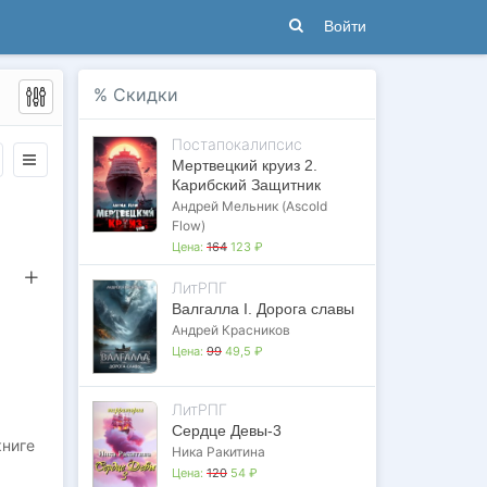
Войти
%
Скидки
Постапокалипсис
Мертвецкий круиз 2.
Карибский Защитник
Андрей Мельник (Ascold
Flow)
Цена:
164
123 ₽
ЛитРПГ
Валгалла I. Дорога славы
Андрей Красников
Цена:
99
49,5 ₽
ЛитРПГ
Сердце Девы-3
книге
Ника Ракитина
Цена:
120
54 ₽