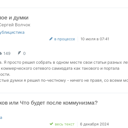
лое и думки
Сергей Волчок
ублицистика
в процессе
10 июля в 07:41
149
0
а. Я просто решил собрать в одном месте свои статьи разных ле
коммерческого сетевого самиздата как такового и портала
ности.
тые думки я решил по-честному - ничего не правя, со всеми м
едом и не оправдавшимися прогнозами.
ь.
ков или Что будет после коммунизма?
а
весь текст
6 декабря 2024