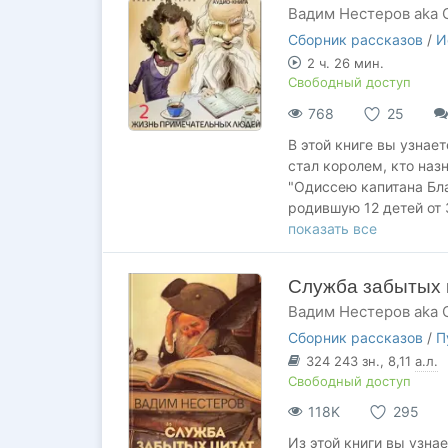
Вадим Нестеров aka 
Сборник рассказов
/
И
2 ч. 26 мин.
Свободный доступ
768
25
В этой книге вы узнае
стал королем, кто наз
"Одиссею капитана Бла
родившую 12 детей от 
о многих других людях
показать все
Служба забытых 
Вадим Нестеров aka 
Сборник рассказов
/
П
324 243
зн.
, 8,11
а.л.
Свободный доступ
118K
295
Из этой книги вы узна