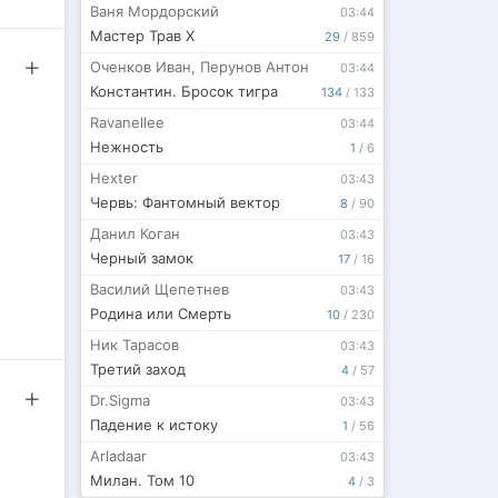
Ваня Мордорский
03:44
Мастер Трав X
29
/
859
Оченков Иван
,
Перунов Антон
03:44
Константин. Бросок тигра
134
/
133
Ravanellee
03:44
Нежность
1
/
6
Hexter
03:43
Червь: Фантомный вектор
8
/
90
Данил Коган
03:43
Черный замок
17
/
16
Василий Щепетнев
03:43
Родина или Смерть
10
/
230
ить
Ник Тарасов
03:43
чении
Третий заход
4
/
57
Dr.Sigma
03:43
ожет
Падение к истоку
1
/
56
несёт
Arladaar
03:43
тому
Милан. Том 10
4
/
3