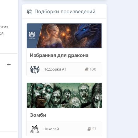
Подборки произведений
рти».
ся
ам-
Избранная для дракона
оехал
оект
Подборки АТ
100
и
?
Зомби
Николай
27