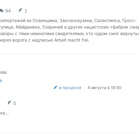
94
2
репортажей из Освенцима, Заксенхаузена, Саласпилса, Гросс-
тулице, Майданека, Озаричей и других нацистских «фабрик сме
говоры с теми немногими свидетелями, кто чудом смог вернуть
рез ворота с надписью Arbeit macht frei.
ватель еженедельника «АиФ», автор 17 книг и ведущий телегр
(больше 100 000 подписчиков) Георгий Зотов в 2024-2025 гг. пр
сь узнать – что там происходит через 80 лет после Победы? Пр
ева
всеобщей поддержке читателей Георгия.
а
е убийств «огламурены», а роль Красной Армии в освобождени
в процессе
4 августа в 19:50
0
зница концлагеря, встретившись со своим палачом после войны
е...
ецких автогигантов тайные кладбища советских детей?
о предупреждаем честно – читать такое непросто.