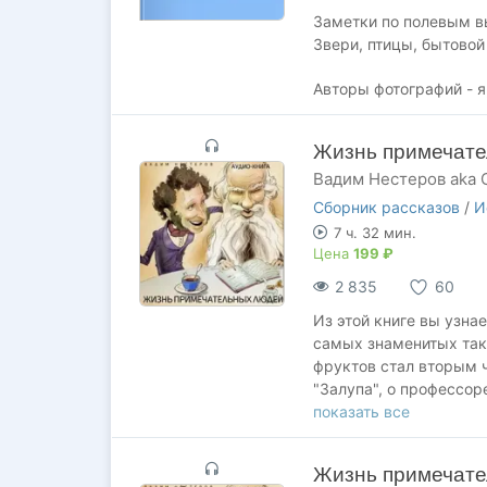
Заметки по полевым в
Звери, птицы, бытовой
Авторы фотографий - я
Жизнь примечат
Вадим Нестеров aka 
Сборник рассказов
/
И
7 ч. 32 мин.
Цена
199 ₽
2 835
60
Из этой книге вы узна
самых знаменитых так
фруктов стал вторым ч
"Залупа", о профессор
людях, живших на этой
показать все
Жизнь примечате