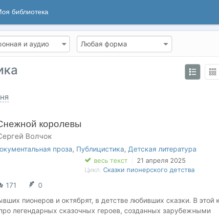
оя библиотека
ика
ня
Снежной королевы
Сергей Волчок
окументальная проза
,
Публицистика
,
Детская литература
весь текст
21 апреля 2025
Цикл:
Сказки пионерского детства
171
0
ывших пионеров и октябрят, в детстве любивших сказки. В этой 
про легендарных сказочных героев, созданных зарубежными