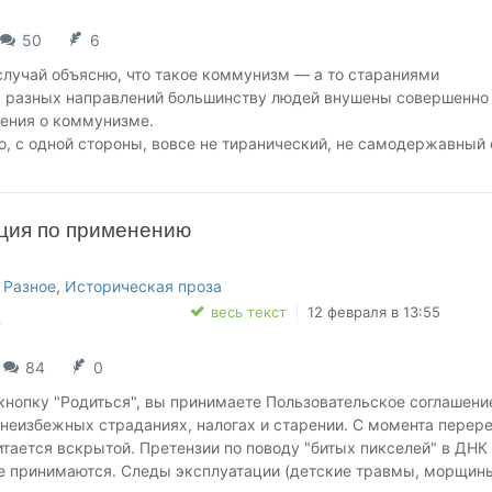
50
6
случай объясню, что такое коммунизм — а то стараниями
 разных направлений большинству людей внушены совершенно
ения о коммунизме.
, с одной стороны, вовсе не тиранический, не самодержавный 
 придуманные человеконенавистнические порядки — как считаю
 это и не беспредельное потребительское изобилие — как думал
кция по применению
сли писать коротко, то коммунизм — это такое устройство общ
ет демократия в экономике.
омика есть сфера распоряжения вещами — как правило, средст
,
Разное
,
Историческая проза
чения. А вообще помимо экономики существует, как известно, 
.
весь текст
12 февраля в 13:55
поряжения самими людьми...
84
0
опку "Родиться", вы принимаете Пользовательское соглашени
неизбежных страданиях, налогах и старении. С момента перер
тается вскрытой. Претензии по поводу "битых пикселей" в ДНК
не принимаются. Следы эксплуатации (детские травмы, морщин