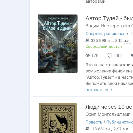
авторами.
Автор.Тудей - бы
Вадим Нестеров aka 
Сборник рассказов
/
П
325 998
зн.
, 8,15
а.л.
Свободный доступ
17K
292
Это не настоящая книг
осмысление феномена 
"Автор.Тудей" - в част
Выложить свои неказис
ошибками, наивным бр
показать все
Ну, чтобы не потерялос
Люди через 10 ве
Осип Монгольштамп
Повесть
/
Публицистик
118 861
зн.
, 2,97
а.л.