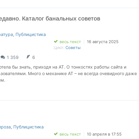
основанием для возврата. Товар возврату и обмену не подлежит
едавно. Каталог банальных советов
ратура
,
Публицистика
весь текст
16 августа 2025
Цикл:
Советы
1 359
6
хотела бы знать, приходя на АТ. О тонкостях работы сайта и
зователями. Много о механике АТ – не всегда очевидного даже
ям.
о писать, дабы быть тут популярным. Это книга о том, как улучш
ам писать хочется. И о том, как пройти меньше грабель при изу
сайта.
ия в данном произведении является личным опытом автора, м
ть устаревшей или субъективной. Администрация сайта АТ не 
проза
,
Публицистика
и каких обстоятельствах в случае возникновения претензий к э
весь текст
10 апреля в 17:55