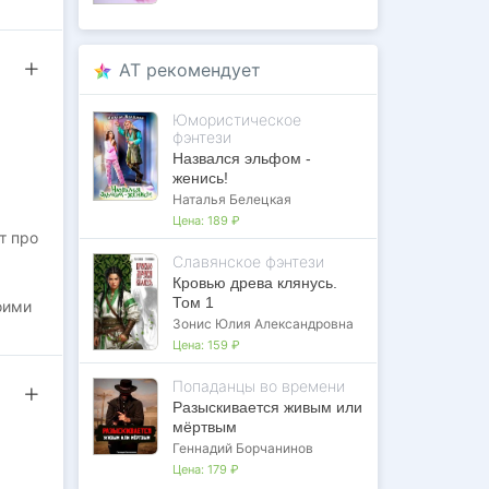
AT рекомендует
Юмористическое
фэнтези
Назвался эльфом -
женись!
Наталья Белецкая
Цена:
189 ₽
т про
Славянское фэнтези
Кровью древа клянусь.
Том 1
оими
Зонис Юлия Александровна
Цена:
159 ₽
Попаданцы во времени
Разыскивается живым или
мёртвым
Геннадий Борчанинов
Цена:
179 ₽