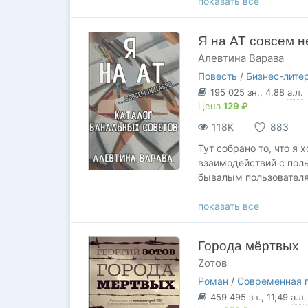
неврозы) не являются 
показать все
Я на АТ совсем н
Алевтина Варава
Повесть
/
Бизнес-лите
195 025
зн.
, 4,88
а.л.
Цена
129 ₽
118K
883
Тут собрано то, что я 
взаимодействий с поль
бывалым пользовател
Это НЕ книга о том, чт
показать все
читаемость того, что в
функционала и правил 
Города мёртвых
Примечание: информац
Zотов
содержать ошибки и бы
Роман
/
Современная 
ответственности ни пр
459 495
зн.
, 11,49
а.л.
произведению.