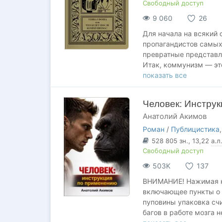
Свободный доступ
9 060
26
Для начала на всякий 
пропагандистов самых
превратные представл
Итак, коммунизм — это
правления, не злобно
показать все
многие либералы.
Но, с другой стороны,
Человек: Инстру
многие жители СССР. Е
Анатолий Акимов
при котором существу
В свою очередь, экон
Роман
/
Публицистика
людского жизнеобеспе
528 805
зн.
, 13,22
а.л
политика — сфера рас
Свободный доступ
503K
137
ВНИМАНИЕ! Нажимая кн
включающее пункты о 
пуповины упаковка счи
багов в работе мозга 