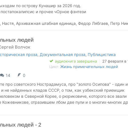
ыходам по острову Кунашир за 2026 год.
 постапокалипсис и прочее чОрное фэнтези
, Настя, Архиважная штабная единица, Федор Лябгаев, Петр Ни
ельных людей
Сергей Волчок
сторическая проза
,
Документальная проза
,
Публицистика
аудиокнига завершена
27 февраля в 
Цикл:
Жизнь примечательных людей
14
0
ете про советского Нострадамуса, про "золото Осипова" - один и
 и не найденных кладов СССР, о том, как узбекский приемщик
еловеком в Северной Корее, о рюриковиче, которого все звали
е Кожевникове, отразившем лбом две пули и о многих-многих д
 Земле.
льных людей - 2