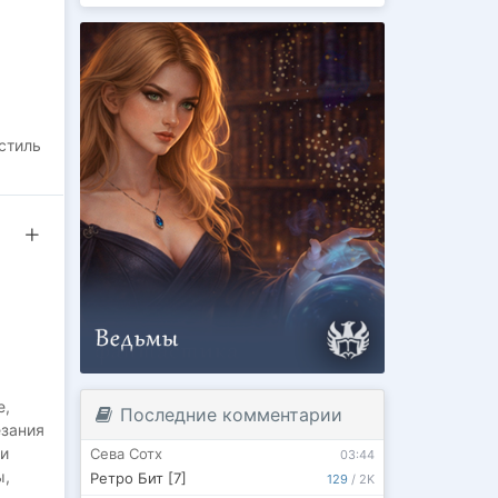
стиль
т
и
ества,
вами
ещё и
е,
Последние комментарии
езания
 и
Сева Сотх
03:44
ы,
Ретро Бит [7]
129
/
2K