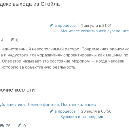
декс выхода из Стойла
в процессе
1 августа в 21:01
Цикл:
Манифест когнитивного суверените
4
0
 единственный невосполнимый ресурс. Современная экономик
ра и индустрия «саморазвития» спроектированы как машины по
. Оператор называет это состояние Мороком — когда человек
 историю за объективную реальность.
одятся внутри Морока и не видят его границ. Они верят, что оф
нсовой свободы, трейдинг по графикам или крипто-инвестиции 
рочие коллеги
сти. На деле — способы более эффективной утилизации их жизн
ерез бунт, не через революцию, не через очередной «успешный
ублицистика
,
Темное фэнтези
,
Постапокалипсис
ное осознание и набор протоколов, которые Оператор именует
в процессе
26 июля в 06:56
.
Цикл:
Кунашир и заповедник
75
0