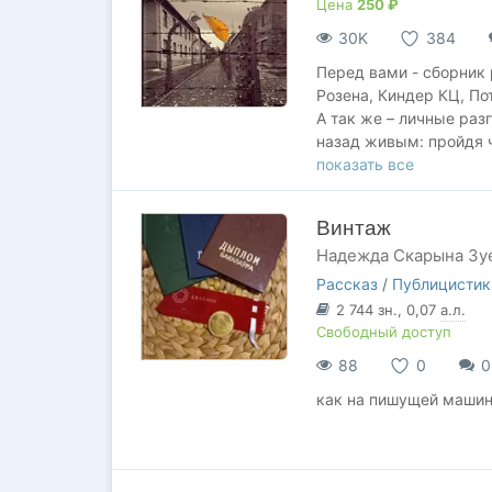
Цена
250 ₽
30K
384
Перед вами - сборник 
Розена, Киндер КЦ, По
А так же – личные раз
назад живым: пройдя че
показать все
Международный обозре
канала DarkZotovLand 
Винтаж
по этим местам, пытая
Надежда Скарына Зу
был осуществлён при 
Рассказ
/
Публицистик
Почему музеи на мест
2 744
зн.
, 0,07
а.л.
замалчивается?
Свободный доступ
88
0
0
Что сказала русская у
как на пишущей машинк
Откуда на заводах нем
Прочтите и узнаете. Н