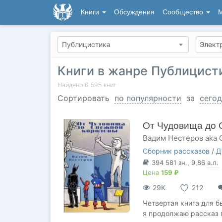
Книги
Обсуждения
Сообщество
М
Публицистика
Книги в жанре Публицист
Найдено
6 595
книг
Сортировать
по популярности
за
сегод
От Чудовища до 
Вадим Нестеров aka 
Сборник рассказов
/
Д
394 581
зн.
, 9,86
а.л.
Цена
159 ₽
29K
212
Четвертая книга для б
я продолжаю рассказ 