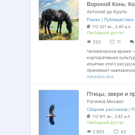
Вороной Конь: Ко
Антоний де Крупе
Роман
/
Публицистика
112 021
зн.
, 2,80
а.л.
Свободный доступ
233
11
Человеческое время —
корпоративная культу
изъятию этого ресурса
принимает навязанную
показать все
Большинство людей нах
«миссия», курсы фина
Птицы, звери и п
пути к самостоятельно
Рагимов Михаил
Выход возможен. Не ч
Сборник рассказов
/
П
успех». А через холод
112 911
зн.
, 2,82
а.л.
Клинком Суверенитета
Свободный доступ
2 855
43