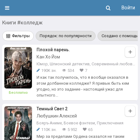
Войти
Книги #колледж
Фильтры
Порядок: по популярности
Создано с помощью
Плохой парень.
Кан Хо Йом
Юмор
,
Шпионский детектив
,
Современный любовный роман
190K зн.
534
7
И как так получилось, что я вообще оказался в
этом долбанном колледже? Я привык быть кем
угодно, но это задание - настоящий ужас для
Бесплатно
опытного...
Темный Свет 2
Любушкин Алексей
Бояръ-Аниме
,
Боевое фэнтези
,
Приключения
110K зн.
5 952
65
Мир за пределами Ордена оказался не таким