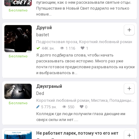
пугающим, как о нем рассказывали святые отцы.
Путешествие в Новый Свет подарило не только
Бесплатно
новые...
Другой
bastet
Подростковая проза
,
Короткий любовный роман
44K зн.
1 116
1
Я долго подбирала слова, чтобы начать
Бесплатно
рассказывать свою историю. Много раз уже
почти готовое предисловие разрывалось на куски
и выбрасывалось в...
Двухграный
Ded
Короткий любовный роман
,
Мистика
,
Попаданцы в магические миры
Бесплатно
5 775 зн.
550
0
Колледж где люди получили глаза дающие им
сверх силы или нет.....
Не работает ларек, потому что его нет