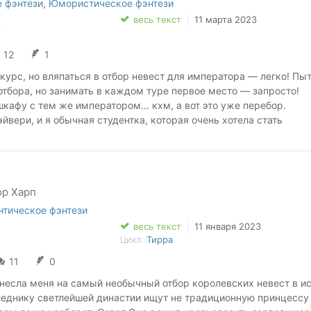
 фэнтези
,
Юмористическое фэнтези
молку;
.
весь текст
11 марта 2023
розы;
ключительно правду;
12
1
т интриги;
редметы;
курс, но вляпаться в отбор невест для императора — легко! Пы
отбора, но занимать в каждом туре первое место — запросто!
знаете, когда дочитаете историю до конца.
шкафу с тем же императором... кхм, а вот это уже перебор.
йвери, и я обычная студентка, которая очень хотела стать
мне придется участвовать в отборе, потому что за отказ нужно
раф, а император не желает отпускать меня добровольно. Ну что
ство!
ор Харп
нтическое фэнтези
весь текст
11 января 2023
Цикл:
Тирра
11
0
анесла меня на самый необычный отбор королевских невест в и
леднику светлейшей династии ищут не традиционную принцессу 