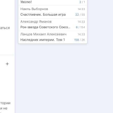
Уволю!
2
/
1
Наиль Выборнов
14:33
Счастливчик. Большая игра
22
/
55
Александр Яманов
14:33
Рок-звезда Советского Союза-2
6
/
154
таться
Ланцов Михаил Алексеевич
14:33
Наследник империи. Том 1
158
/
2K
 же...
стории
и не