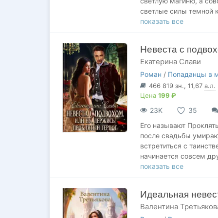
светлую магиню, а со
светлые силы темной 
Только магистры никак
показать все
должна быть невеста 
Какое счастье, что я,
Невеста с подвох
мечте.
Екатерина Слави
Роман
/
Попаданцы в 
466 819
зн.
, 11,67
а.л.
Цена
199 ₽
23K
35
Его называют Прокляты
после свадьбы умирают
встретиться с таинстве
начинается совсем дру
лежит похожее прокля
показать все
благо, что живы остал
меня? Или мое проклят
Идеальная невес
Валентина Третьяков