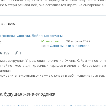
ние матери решают всё, она соглашается играть на смотринах в
ы Теней — Ивара Скольчина.
 всего лишь пианисткой в углу, невидимой тенью среди дочерей
го замка
слышала его зверя. А его взгляд — увидел то, что она прятала 
 фэнтези
,
Фэнтези
,
Любовные романы
то музыкант. Она — загадка, которую Ивар хочет разгадать. И 
л.
весь текст
26 апреля 2022
ицы Леры, которая готова на всё, чтобы убрать соперницу. Но н
Цикл:
Однотомники вне циклов
Инги просыпается нечто, что может изменить судьбу всего Логова
132
1
ния может оказаться слишком высокой.
маг, сотрудник Управления по очистке. Жизнь Кейры — постоян
 в ней нет места для красивых нарядов и этикета. Но все меняет
ьнения.
лохранитель-компаньонка — включает в себя ношение платьев,
ском замке и игру по правилам высшего общества. Казалось бы
ко, подписывая контракт, Кейра и представить не могла, чем
здка в столицу.
ша будущая жена-злодейка
 нее мир, где пара замшевых туфель ценится дороже, чем
Общество молодых аристократок, готовых разорвать друг друга
ринца. Лицемерие и интриги. Ложь самого дорогого человека и