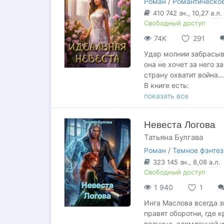
Роман
/
Романтическое
410 742
зн.
, 10,27
а.л.
Свободный доступ
74K
291
Удар молнии забрасыва
она не хочет за него з
страну охватит война…
В книге есть:
▫ Попаданка, которой 
показать все
▫ Принц, которому нуж
▫ Советник, который л
Невеста Логова
▫ Котик, который не пр
Татьяна Булгава
▫ Дружба, спасение с
Роман
/
Темное фэнтез
Написано с любовью ко
323 145
зн.
, 8,08
а.л.
Свободный доступ
1 940
1
Инга Маслова всегда зн
правят оборотни, где 
волчице, сломленной и