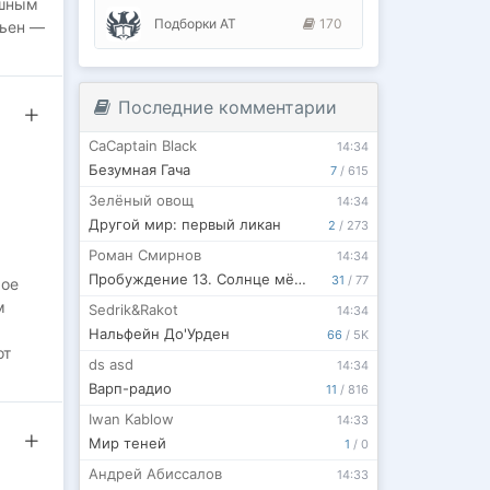
ушным
Подборки АТ
170
вьен —
ной,
 самых
Последние комментарии
CaCaptain Black
14:34
Безумная Гача
7
/
615
Зелёный овощ
14:34
Другой мир: первый ликан
2
/
273
Роман Смирнов
14:34
Пробуждение 13. Солнце мёртвых.
31
/
77
рое
м
Sedrik&Rakot
14:34
Нальфейн До'Урден
66
/
5K
от
ds asd
14:34
 Как
Варп-радио
11
/
816
Iwan Kablow
14:33
, если
Мир теней
1
/
0
Андрей Абиссалов
14:33