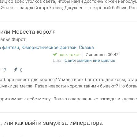
виц со всех уголков света, чтобы найти достойных жён непосл
о Этьен — заядлый картёжник, Джульен — ветреный бабник, Ра
 каких поискать.
Брутти, дочь портнихи? Всё просто. Мне нужны деньги любой це
придётся выйти замуж и терпеть кого-нибудь из братьев Стоун,
 или Невеста короля
чин, которых я только знала!
талья Фирст
Т СЦЕНЫ РАСПИТИЯ СПИРТНЫХ НАПИТКОВ. ЧРЕЗМЕРНОЕ
ГОЛЯ ВРЕДИТ ВАШЕМУ ЗДОРОВЬЮ.
 фэнтези
,
Юмористическое фэнтези
,
Сказка
весь текст
7 апреля в 00:42
Цикл:
Однотомники вне циклов
17
0
отборе невест для короля? У меня всех богатств: две косы, ста
шмаки да метла. Разве невесты короля такими бывают? Но бога
, прижимаю к себе метлу. Ловлю ошарашенные взгляды и кусаю 
 смотрит на меня так странно. И взгляд его обжигает кипятком.
надумал жениться.
 Мне еще в детстве предсказали, что сразу превращусь в камень
 или как выйти замуж за императора
оролевской крови...