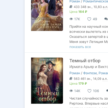
Роман
/
Романтическое
💎 Метла болтает без у
433 348
зн.
, 10,83
а.л
💎 Под снегом цветут 
Цена
164 ₽
💎 Зеркало говорит ис
17K
49
💎 Фея-крестная плете
💎 Король оживляет п
Прийти на научный кон
💎 А пророчества...
всячески вылететь из 
Впрочем, об этом вы у
Оказаться запертой в 
Меня зовут Летиция Мэ
алхимиком. Но теперь 
показать все
заплатить огромный шт
поиграем, Ваше величе
Темный отбор
Ирмата Арьяр и Викт
Роман
/
Фэнтези
,
Рома
563 461
зн.
, 14,09
а.л.
Цена
179 ₽
14K
106
Чистая случайность з
Риртона. Впервые нас