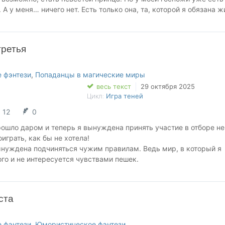
А у меня… ничего нет. Есть только она, та, которой я обязана ж
бы отплатить ей, даже пойти на обман. Главное, не попасться при
ние, не разоблачить себя…
третья
 фэнтези
,
Попаданцы в магические миры
весь текст
29 октября 2025
Цикл:
Игра теней
12
0
ошло даром и теперь я вынуждена принять участие в отборе не
оиграть, как бы не хотела!
вынуждена подчиняться чужим правилам. Ведь мир, в который я
ого и не интересуется чувствами пешек.
ы шахматная партия осталась за мной!
ста
 фэнтези
,
Юмористическое фэнтези