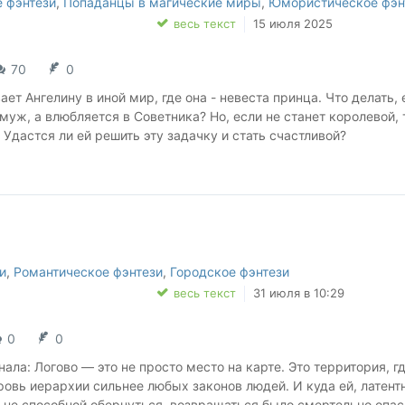
 фэнтези
,
Попаданцы в магические миры
,
Юмористическое фэн
весь текст
15 июля 2025
70
0
ет Ангелину в иной мир, где она - невеста принца. Что делать, 
амуж, а влюбляется в Советника? Но, если не станет королевой, 
 Удастся ли ей решить эту задачку и стать счастливой?
вернули молодость
ен трон
юбит Лину
очь пошалить
траны, приключения и юмор.
и
,
Романтическое фэнтези
,
Городское фэнтези
 всем любительницам дорам и K-Pop'а 💖
весь текст
31 июля в 10:29
0
0
ала: Логово — это не просто место на карте. Это территория, г
кровь иерархии сильнее любых законов людей. И куда ей, латент
 не способной обернуться, возвращаться было смертельно опас