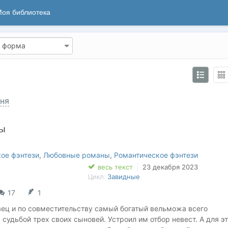
оя библиотека
ня
ты
ое фэнтези
,
Любовные романы
,
Романтическое фэнтези
весь текст
23 декабря 2023
Цикл:
Завидные
17
1
ец и по совместительству самый богатый вельможа всего
 судьбой трех своих сыновей. Устроил им отбор невест. А для э