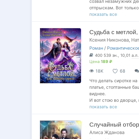
созвал незамужних де
отпрыскам. Вот тольк
закостенелый лицемер,
показать все
Причём здесь я? Лара 
даже если ради этого 
Судьба с метлой,
несносных из всех муж
Ксения Никонова
,
На
ВНИМАНИЕ! СОДЕРЖИ
УПОТРЕБЛЕНИЕ АЛКО
Роман
/
Романтическое
400 539
зн.
, 10,01
а.л.
Цена
189 ₽
18K
68
Что делать сиротке на 
платье, стоптанные ба
виднее.
И вот стою во дворце
досады губы. А король
показать все
бы действительно не 
Только я не согласна!
Случайный отбор,
меня поцелует особа к
Алиса Жданова
В этой книге: