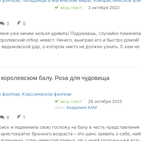
 фэнтези
,
Попаданцы в магические миры
,
Юмористическое фэн
ь.
весь текст
3 октября 2022
й носить брюки и далекой от порядков столичного общества, в
ожиданностью. Привычным для Кейры остается одно — призраки
3
0
ют удивлять…
 меня уже ничем нельзя удивить! Подумаешь, случайно поменял
оролевский отбор невест. Ничего, выиграю его и быстро домой!
ведьмовской дар, о котором никто не должен узнать. С кем не
рпризы на этом не закончились.
узена Его Величества – самого могущественного человека
королевском балу. Роза для чудовища
о мага, в присутствии которого моя истинная природа прорыва
сли бы этот интерес носил романтический характер, но нет…
 фэнтези
,
Классическое фэнтези
весь текст
28 октября 2025
Цикл:
Академия КАМ
4
1
риск и подменила свою госпожу на балу в честь представления 
аристократок брачного возраста – это шанс заявить о себе, най
возможно, стать невестой принца. Но у моей госпожи уже есть