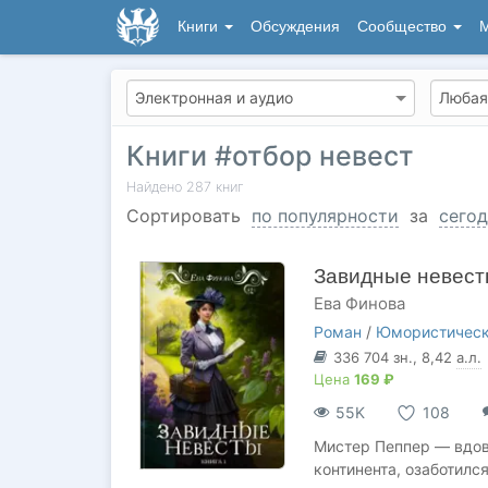
Книги
Обсуждения
Сообщество
М
Книги #отбор невест
Найдено
287
книг
Сортировать
по популярности
за
сегод
Завидные невес
Ева Финова
Роман
/
Юмористическ
336 704
зн.
, 8,42
а.л.
Цена
169 ₽
55K
108
Мистер Пеппер — вдов
континента, озаботился