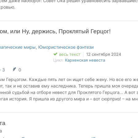
всем даже наоборот: Совет Ока решил уравновесить зарвавшиес
кровью.
 не могут решить, очень темной или не очень? С сильной магие
или достаточно бездарности?
 чернокнижница Асгерд, — полная противоположность королевск
ом, или Ну, держись, Проклятый Герцог!
магические миры
,
Юмористическое фэнтези
весь текст
12 сентября 2024
Цикл:
Кархенская невеста
3
0
м Герцогом. Каждые пять лет он ищет себе жену. Но все его ж
, так и не оставив ему наследника. Теперь пришла моя очеред
нной судьбой на отборе невест для Проклятого Герцога... А вот 
гая история. Я пришла из другого мира и – вот сюрприз! – на мн
тие! Все мои бывшие любовники пострадали от несчастных случ
ись. Ну что, Проклятый Герцог, делаем ставки? Твое проклятие у
ие догонит тебя? Одно гарантирую: скучать нам с тобой не прид
та
а