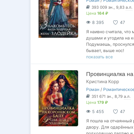
Роман
/
Романтическое
смертельная опасност
393 009
зн.
, 9,83
а.л.
Для девушки, привыкше
Цена
164 ₽
становится полной не
8 395
47
они, оказывается, уме
Я наивно считала, что
душами и угодила на к
Подумаешь, проснулся 
бывает, выше нос!
показать все
Но, как оказалось, сю
Я вызвала интерес у к
Провинциалка на 
королевства и сильног
Кристина Корр
наружу. И ладно бы, е
Ведь нет же?
Роман
/
Романтическое
351 671
зн.
, 8,79
а.л.
Однотомник.
Цена
179 ₽
5 455
47
Я пошла на отчаянный 
двору. Для одарённых 
подходящую партию и, 