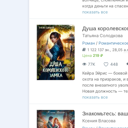
когда деньги на спасе
поместье самого альф
показать все
Она думала, что будет
Душа королевско
кланов. Но её музыка у
Татьяна Солодкова
жизнь.
Роман
/
Романтическое
Теперь Инга — не прос
1 122 137
зн.
, 28,05
а.
угроза для его любовн
Цена
219 ₽
не знает, что внутри 
77K
448
Только цена пробужде
Кейра Эйрис — боевой 
охота на призраков, и
после внезапного увол
Новая должность — те
проживание в королев
показать все
ничего сложного. Одна
обернется для нее пое
Знакомьтесь: ва
Кейру ждет новый для
Ксения Власова
человеческая жизнь. 
части ради внимания п