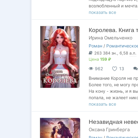
возлюбленный и мечта. 
И я готова на всё, что
показать все
не привлечь его внима
Королева. Книга 
Ирина Омельченко
Роман
/
Романтическое
263 384
зн.
, 6,58
а.л.
Цена
159 ₽
962
13
Внимание Короля не пр
Более того, не могу пр
На кону - жизнь, и я 
попала, не жалеет ник
Но я сделаю всё, чтоб
показать все
Во что бы то ни стало!
Незавидная неве
Оксана Гринберга
Роман
/
Романтическое