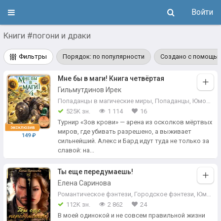
Войти
Книги #погони и драки
Фильтры
Порядок: по популярности
Создано с помощью
Мне бы в маги! Книга четвёртая
Гильмутдинов Ирек
Попаданцы в магические миры
,
Попаданцы
,
Юмористическое фэнтези
525K зн.
1 114
16
Турнир «Зов крови» — арена из осколков мёртвых
миров, где убивать разрешено, а выживает
149 ₽
сильнейший. Алекс и Бард идут туда не только за
славой: на...
Ты еще передумаешь!
Елена Саринова
Романтическое фэнтези
,
Городское фэнтези
,
Юмористическое фэнтези
112K зн.
2 862
24
В моей одинокой и не совсем правильной жизни