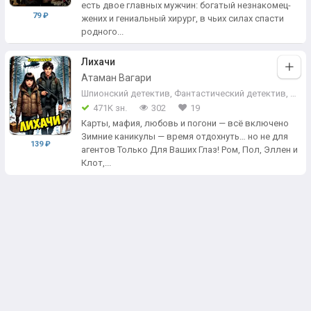
есть двое главных мужчин: богатый незнакомец-
79 ₽
жених и гениальный хирург, в чьих силах спасти
родного...
Лихачи
Атаман Вагари
Шпионский детектив
,
Фантастический детектив
,
При
471K зн.
302
19
Карты, мафия, любовь и погони — всё включено
Зимние каникулы — время отдохнуть… но не для
139 ₽
агентов Только Для Ваших Глаз! Ром, Пол, Эллен и
Клот,...