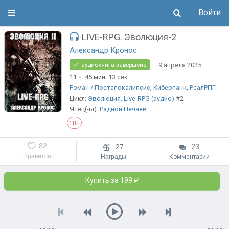
Войти
LIVE-RPG. Эволюция-2
Александр Кронос
9 апреля 2025
аудиокнига завершена
11 ч. 46 мин. 13 сек.
Роман
/
Постапокалипсис
,
Киберпанк
,
РеалРПГ
Цикл:
Эволюция. Live-RPG (аудио)
#2
Чтец(-ы):
Радион Нечаев
18+
82
27
23
Нравится
Награды
Комментарии
Купить за 199 ₽