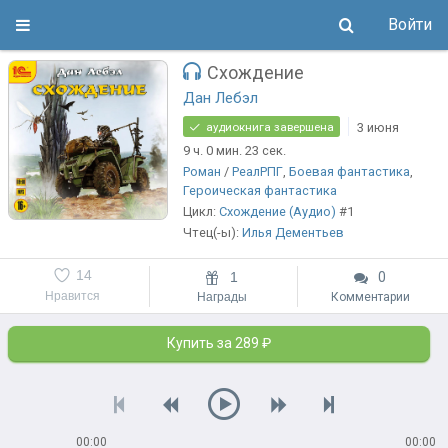
Войти
Схождение
Дан Лебэл
3 июня
аудиокнига завершена
9 ч. 0 мин. 23 сек.
Роман
/
РеалРПГ
,
Боевая фантастика
,
Героическая фантастика
Цикл:
Схождение (Аудио)
#1
Чтец(-ы):
Илья Дементьев
14
1
0
Нравится
Награды
Комментарии
Купить за 289 ₽
00:00
00:00