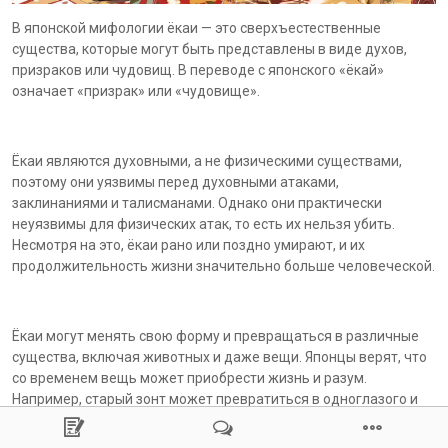
В японской мифологии ёкаи — это сверхъестественные
существа, которые могут быть представлены в виде духов,
призраков или чудовищ. В переводе с японского «ёкай»
означает «призрак» или «чудовище».
Ёкаи являются духовными, а не физическими существами,
поэтому они уязвимы перед духовными атаками,
заклинаниями и талисманами. Однако они практически
неуязвимы для физических атак, то есть их нельзя убить.
Несмотря на это, ёкаи рано или поздно умирают, и их
продолжительность жизни значительно больше человеческой.
Ёкаи могут менять свою форму и превращаться в различные
существа, включая животных и даже вещи. Японцы верят, что
со временем вещь может приобрести жизнь и разум.
Например, старый зонт может превратиться в одноглазого и
одноногого демона, если его владельцы забудут о нём. Также
старые сандалии могут стать ёкаем, если их хозяева плохо