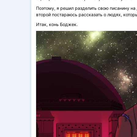
Поэтому, я решил разделить свою писанину на 
второй постараюсь рассказать о людях, котор
Итак, конь Боджек.