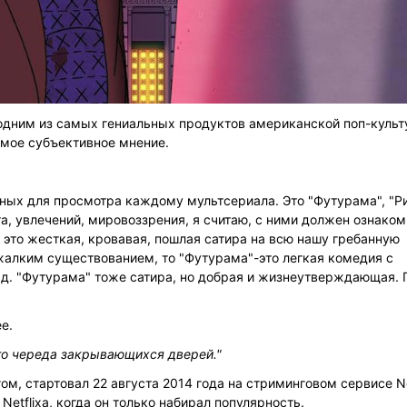
 одним из самых гениальных продуктов американской поп-куль
о мое субъективное мнение.
ьных для просмотра каждому мультсериала. Это "Футурама", "Р
та, увлечений, мировоззрения, я считаю, с ними должен ознаком
 это жесткая, кровавая, пошлая сатира на всю нашу гребанную
жалким существованием, то "Футурама"-это легкая комедия с
д. "Футурама" тоже сатира, но добрая и жизнеутверждающая. 
е.
то череда закрывающихся дверей."
, стартовал 22 августа 2014 года на стриминговом сервисе Net
Netflixа, когда он только набирал популярность.