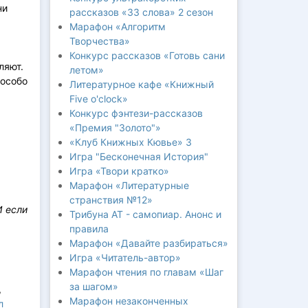
ни
рассказов «33 слова» 2 сезон
Марафон «Алгоритм
Творчества»
Конкурс рассказов «Готовь сани
ляют.
летом»
 особо
Литературное кафе «Книжный
Five o'clock»
Конкурс фэнтези-рассказов
«Премия "Золото"»
«Клуб Книжных Кювье» 3
Игра "Бесконечная История"
Игра «Твори кратко»
Марафон «Литературные
странствия №12»
И если
Трибуна АТ - самопиар. Анонс и
правила
Марафон «Давайте разбираться»
Игра «Читатель-автор»
Марафон чтения по главам «Шаг
за шагом»
,
Марафон незаконченных
л