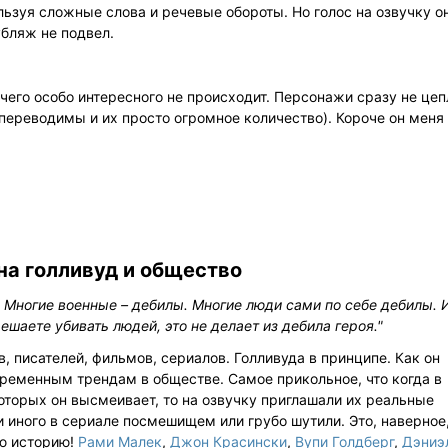
ользуя сложные слова и речевые обороты. Но голос на озвучку о
убляж не подвел.
его особо интересного не происходит. Персонажи сразу не цеп
непереводимы и их просто огромное количество). Короче он меня
на голливуд и общество
е. Многие военные – дебилы. Многие люди сами по себе дебилы. 
ешаете убивать людей, это не делает из дебила героя."
 писателей, фильмов, сериалов. Голливуда в принципе. Как он
временным трендам в обществе. Самое прикольное, что когда в
оторых он высмеивает, то на озвучку приглашали их реальные
и иного в сериале посмешищем или грубо шутили. Это, наверное
ю историю!
Рами Малек
,
Джон Красински
,
Вупи Голдберг
,
Дэниэ