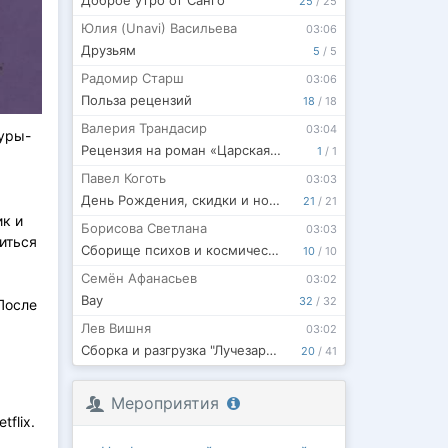
Доброе утро от Санго
25
/
25
Юлия (Unavi) Васильева
03:06
Друзьям
5
/
5
Радомир Старш
03:06
Польза рецензий
18
/
18
Валерия Трандасир
03:04
туры-
Рецензия на роман «Царская невеста. Я попала!»
1
/
1
Павел Коготь
03:03
День Рождения, скидки и новая книжка!
21
/
21
ик и
Борисова Светлана
03:03
иться
Сборище психов и космический корабль
10
/
10
Семён Афанасьев
03:02
Вау
32
/
32
После
Лев Вишня
03:02
Сборка и разгрузка "Лучезарного"
20
/
41
Мероприятия
flix.