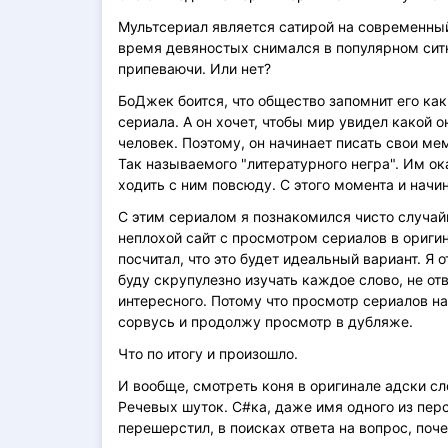
Мультсериал является сатирой на современный
время девяностых снимался в популярном ситк
припеваючи. Или нет?
БоДжек боится, что общество запомнит его как
сериала. А он хочет, чтобы мир увидел какой 
человек. Поэтому, он начинает писать свои ме
Так называемого "литературного негра". Им о
ходить с ним повсюду. С этого момента и начи
С этим сериалом я познакомился чисто случай
неплохой сайт с просмотром сериалов в оригин
посчитал, что это будет идеальный вариант. Я о
буду скрупулезно изучать каждое слово, не отвл
интересного. Потому что просмотр сериалов на
сорвусь и продолжу просмотр в дубляже.
Что по итогу и произошло.
И вообще, смотреть коня в оригинале адски сл
Речевых шуток. С#ка, даже имя одного из перс
перешерстил, в поисках ответа на вопрос, поч