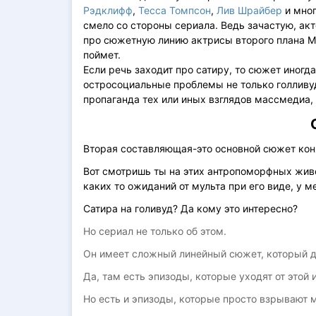
Рэдклифф
,
Тесса Томпсон
,
Лив Шрайбер
и мног
смело со стороны сериала. Ведь зачастую, акт
про сюжетную линию актрисы второго плана Ма
поймет.
Если речь заходит про сатиру, то сюжет иногд
остросоциальные проблемы не только голливуд
пропаганда тех или иных взглядов массмедиа,
Вторая составляющая-это основной сюжет кон
Вот смотришь ты на этих антропоморфных живо
каких то ожиданий от мульта при его виде, у 
Сатира на голивуд? Да кому это интересно?
Но сериал не только об этом.
Он имеет сложный линейный сюжет, который д
Да, там есть эпизоды, которые уходят от этой 
Но есть и эпизоды, которые просто взрывают 