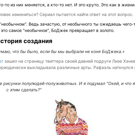
то из них меняется, а кто-то нет. И это круто. Это как в жизни
овек измениться? Сериал пытается найти ответ на этот вопрос.
 "необычном". Ведь зачастую, от необычного ты ожидаешь чего-
, это самое "необычное", БоДжек превращает в золото.
стория создания
думаю, что бы было, если бы мы выбрали не коня БоДжека.»
рг
зашел на страницу твиттера своей давней подруги Лизе Хэнев
периодически выкладывала различные арты. Рафаэль наткнулся 
 ее рисунки полулюдей-полуживотных. И я подумал "Окей, и что 
с этим сделать?"