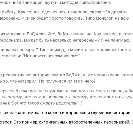
Необычная анимация, шутки и методы повествования.
боту. Как то раз, один из них, наверное, сказал: "А давайте
ерсонаж. И, и он будет просто говорить. Типо монолог, на всю
 из монолога БоДжека. Это, бл$ть гениально. Как эпизод, в кот
 персонажа, может быть настолько интересным? Я не понимаю.
 сделаем наоборот? Типа эпизод, с минимальным количеством сл
 ответили: "Нет ничего невозможного!"
но реалистичная история самого БоДжека. История о коне, кото
то, что натворил. Но получится ли это у него?
 лучше. В нём есть все нужные элементы, но вместе они не рабо
не потому, что он мне нравился, а потому, что он мог стать луч
анет. Вот что такое смерть родителей..."
 так назвать, имеют не менее интересные и глубинные истории.
охвост. Это пример ох*рительных второстепенных персонажей. 