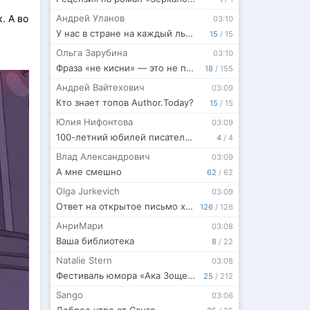
. А во
Андрей Уланов
03:10
У нас в стране на каждый лье. По сто шпионов Ришелье
15
/
15
Ольга Зарубина
03:10
Фраза «не кисни» — это не поддержка
18
/
155
Андрей Вайтехович
03:09
Кто знает топов Author.Today?
15
/
15
Юлия Нифонтова
03:09
100-летний юбилей писателя-водолаза Анатолия Соболева объединил литераторов от Крыма до Сибири, фото
4
/
4
Влад Александрович
03:09
А мне смешно
62
/
62
Olga Jurkevich
03:09
Ответ на открытое письмо хейтеру
126
/
126
АнриМари
03:08
Ваша библиотека
8
/
22
Natalie Stern
03:08
Фестиваль юмора «Ака Зощенко»
25
/
212
Sango
03:06