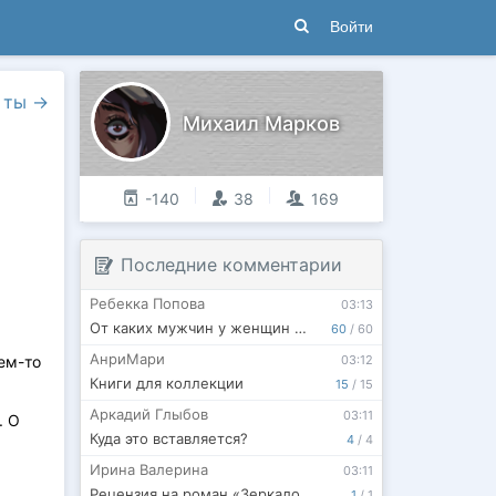
Войти
 ты
→
Михаил Марков
-140
38
169
Последние комментарии
Ребекка Попова
03:13
От каких мужчин у женщин сносит крышу
60
/
60
АнриМари
ем-то
03:12
Книги для коллекции
15
/
15
Аркадий Глыбов
03:11
. О
Куда это вставляется?
4
/
4
Ирина Валерина
03:11
Рецензия на роман «Зеркало для Снежной королевы»
1
/
1