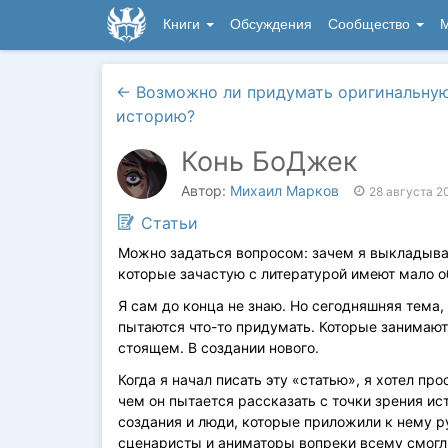
Книги
Обсуждения
Сообщество
М
←
Возможно ли придумать оригинальну
историю?
Конь БоДжек
Автор:
Михаил Марков
28 августа 2
Статьи
Можно задаться вопросом: зачем я выкладываю
которые зачастую с литературой имеют мало об
Я сам до конца не знаю. Но сегодняшняя тема,
пытаются что-то придумать. Которые занимают
стоящем. В создании нового.
Когда я начал писать эту «статью», я хотел п
чем он пытается рассказать с точки зрения ис
создания и люди, которые приложили к нему р
сценаристы и аниматоры вопреки всему смогл