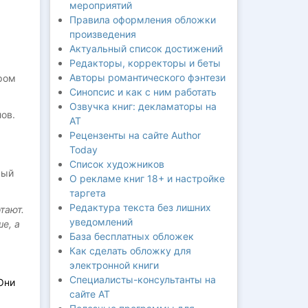
мероприятий
Правила оформления обложки
произведения
Актуальный список достижений
Редакторы, корректоры и беты
Авторы романтического фэнтези
ором
Синопсис и как с ним работать
Озвучка книг: декламаторы на
ов.
АТ
Рецензенты на сайте Author
Today
Список художников
рый
О рекламе книг 18+ и настройке
таргета
Редактура текста без лишних
тают.
уведомлений
ше, а
База бесплатных обложек
Как сделать обложку для
электронной книги
Специалисты-консультанты на
Они
сайте АТ