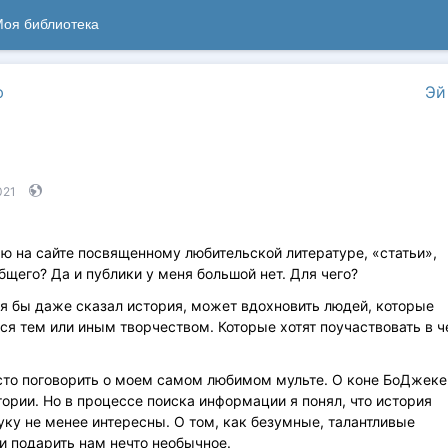
оя библиотека
ю
Эй
021
 на сайте посвященному любительской литературе, «статьи»,
щего? Да и публики у меня большой нет. Для чего?
 я бы даже сказал история, может вдохновить людей, которые
ся тем или иным творчеством. Которые хотят поучаствовать в ч
росто поговорить о моем самом любимом мульте. О коне БоДжеке
тории. Но в процессе поиска информации я понял, что история
уку не менее интересны. О том, как безумные, талантливые
и подарить нам нечто необычное.