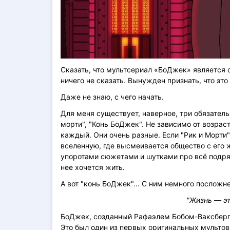
Сказать, что мультсериал «БоДжек» является
ничего не сказать. Вынужден признать, что эт
Даже не знаю, с чего начать.
Для меня существует, наверное, три обязател
морти", "Конь БоДжек". Не зависимо от возрас
каждый. Они очень разные. Если "Рик и Морти"
вселенную, где высмеивается общество с его 
упоротами сюжетами и шутками про всё подря
нее хочется жить.
А вот "конь БоДжек"... С ним немного посложне
"Жизнь — э
БоДжек, созданный Рафаэлем Бобом-Ваксбергом
Это был один из первых оригинальных мультов 