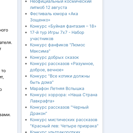
Неофициальный космический
литмоб 12 августа
Фестиваль юмора «Ака
Зощенко»
Конкурс «Буйная фантазия – 18»
ного
17-й тур Игры 7х7 - Набор
участников
ателя.
Конкурс фанфиков "Люмос
т
Максима"
Конкурс добрых сказок
Конкурс рассказов «Разумное,
доброе, вечное»
 то
Конкурс "Все котики должны
т,
быть дома"
Марафон Летняя Вспышка
о
Конкурс хоррора: «Наша Страна
Лавкрафта»
Конкурс рассказов "Черный
Дракон"
вами.
Конкурс мистических рассказов
"Красный лев: Четыре призрака"
Конкурс ультракоротких