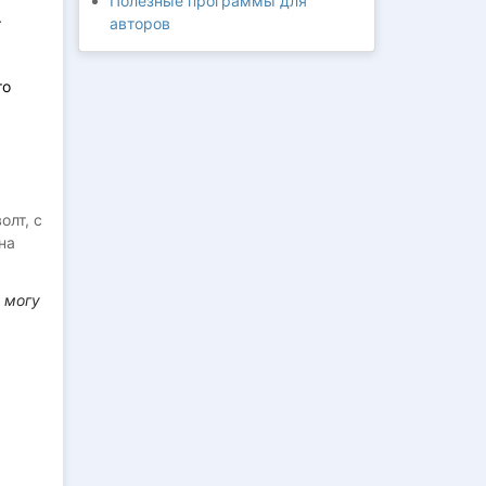
Полезные программы для
.
авторов
то
олт, с
на
я могу