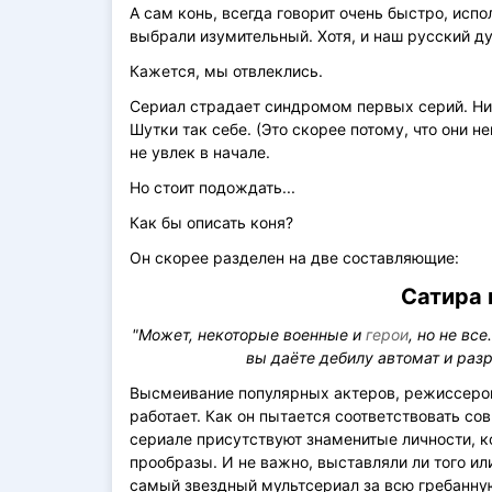
А сам конь, всегда говорит очень быстро, исп
выбрали изумительный. Хотя, и наш русский д
Кажется, мы отвлеклись.
Сериал страдает синдромом первых серий. Нич
Шутки так себе. (Это скорее потому, что они 
не увлек в начале.
Но стоит подождать...
Как бы описать коня?
Он скорее разделен на две составляющие:
Сатира 
"Может, некоторые военные
и
герои
, но не вс
вы даёте дебилу автомат и разр
Высмеивание популярных актеров, режиссеров,
работает. Как он пытается соответствовать со
сериале присутствуют знаменитые личности, к
прообразы. И не важно, выставляли ли того ил
самый звездный мультсериал за всю гребанну