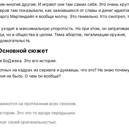
ие-многие другие. И играют они там самих себя. Это очень кру
еров там показывали, как зазнавшихся от славы и денег идиотов
рго Мартиндейл я вообще молчу. Это гениально. Кто смотрел, т
а уходит в максимальную упоротость. Но при этом, он затрагива
а, но и общества в целом. Тема абортов, легализации оружия,
 домогательств.
Основной сюжет
я БоДжека. Это его история.
тных на кадрах из сериала и думаешь: что это? Не знаю почему
меня не было. О чем он вообще?
вижется на протяжении всех сезонов.
истории. Это что-то вроде передышки.
мозг своей оригинальностью.