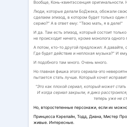
Вообще, Конь-квинтэссенция оригинальности. 
Люди, которые делали БоДжека, обожали свою ра
сделаем эпизод, в котором будет только один п
серию?" А в ответ ему: "Твою мать, я в деле!"
И да. Там есть эпизод, который состоит только
не происходит ничего, кроме монолога одного
А потом, кто-то другой предложил: А давайте,
Где будет действие и неплохая музыка?" И ему
И подобного там много. Очень много.
Но главная фишка этого сериала-это невероят
пытается стать лучше. Который хочет исправить 
"Это как плохой сериал, который может стать
И когда сериал закрыли, я дико расстроился, 
теперь уже не ст
Но, второстепенные персонажи, если их можно
Принцесса Кэрелайн, Тодд, Диана, Мистер Пр
живые. Интересные.