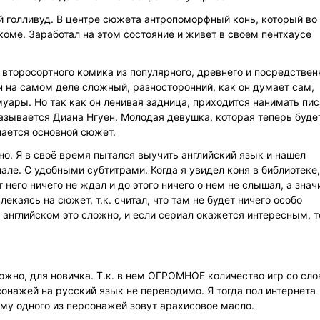
 голливуд. В центре сюжета антропоморфный конь, который во
оме. Заработал на этом состояние и живет в своем пентхаусе
 второсортного комика из популярного, древнего и посредствен
он на самом деле сложный, разносторонний, как он думает сам,
муары. Но так как он ленивая задница, приходится нанимать пис
казывается Диана Нгуен. Молодая девушка, которая теперь буде
нается основной сюжет.
но. Я в своё время пытался выучить английский язык и нашел
але. С удобными субтитрами. Когда я увидел коня в библиотеке,
т него ничего не ждал и до этого ничего о нем не слышал, а значи
екаясь на сюжет, т.к. считал, что там не будет ничего особо
 английском это сложно, и если сериал окажется интересным, т
ожно, для новичка. Т.к. в нем ОГРОМНОЕ количество игр со сло
онажей на русский язык не переводимо. Я тогда пол интернета
ему одного из персонажей зовут арахисовое масло.