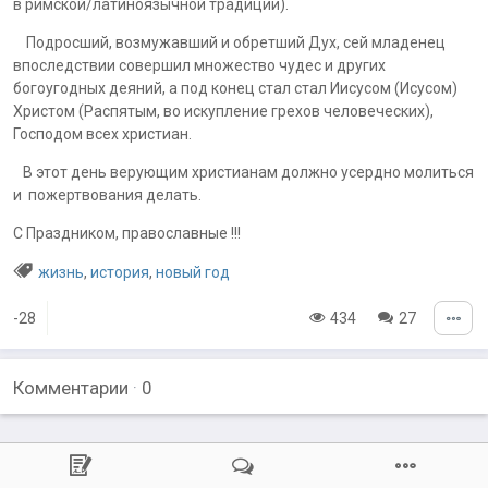
в римской/латиноязычной традиции).
Подросший, возмужавший и обретший Дух, сей младенец
впоследствии совершил множество чудес и других
богоугодных деяний, а под конец стал стал Иисусом (Исусом)
Христом (Распятым, во искупление грехов человеческих),
Господом всех христиан.
В этот день верующим христианам должно усердно молиться
и пожертвования делать.
С Праздником, православные !!!
жизнь
,
история
,
новый год
-28
434
27
Комментарии
·
0