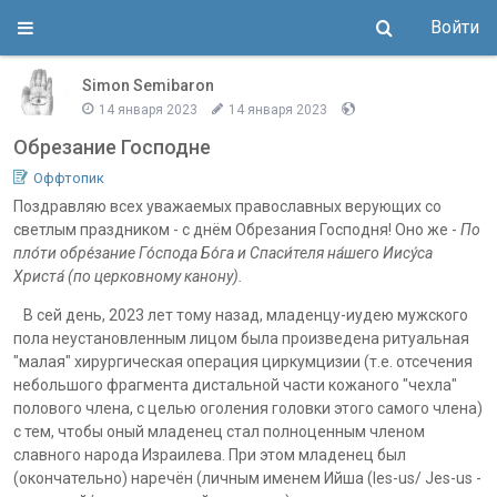
Войти
Simon Semibaron
14 января 2023
14 января 2023
Обрезание Господне
Оффтопик
Поздравляю всех уважаемых православных верующих со
светлым праздником - с днём Обрезания Господня! Оно же -
По
пло́ти обре́зание Го́спода Бо́га и Спаси́теля на́шего Иису́са
Христа́ (по церковному канону).
В сей день, 2023 лет тому назад, младенцу-иудею мужского
пола неустановленным лицом была произведена ритуальная
"малая" хирургическая операция циркумцизии (т.е. отсечения
небольшого фрагмента дистальной части кожаного "чехла"
полового члена, с целью оголения головки этого самого члена)
с тем, чтобы оный младенец стал полноценным членом
славного народа Израилева. При этом младенец был
(окончательно) наречён (личным именем Ийша (Ies-us/ Jes-us -