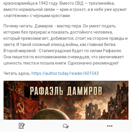
красноармейца в 1942 году. Вместо СВД — трёхлинейка,
вместо нормальной связи — крик и грохот, а в небе уже кружит
«лаптёжник» с чёрными крестами.
Почему читать: Дамиров - мастер пера. Он умеет подать
историю без преукрас и показать достойного человека,
который превозмагает, добивается, стоит на стороне правды и
света. И такой сложный эпизод войны, как главная битва
Второй мировой - Сталинградская будет по силам Рафаэлю.
Она пишется по воспоминаниям очевидцев, что увеличивает
ценность текста и посыла книги. Однозначно рекомендую!
Читать здесь:
https://author.today/reader/601543