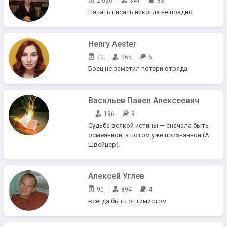
2 026
341
33
Начать писать никогда не поздно
Henry Aester
70
365
6
Боец не заметил потери отряда
Васильев Павел Алексеевич
196
9
Судьба всякой истины — сначала быть
осмеянной, а потом уже признанной (А.
Швейцер).
Алексей Углев
90
894
4
всегда быть оптимистом