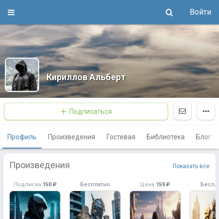
Войти
Кириллов Альберт
Подписаться
Профиль
Произведения
Гостевая
Библиотека
Блог
Произведения
Показать все
Подписка
150 ₽
Бесплатно
Цена
159 ₽
Беспл