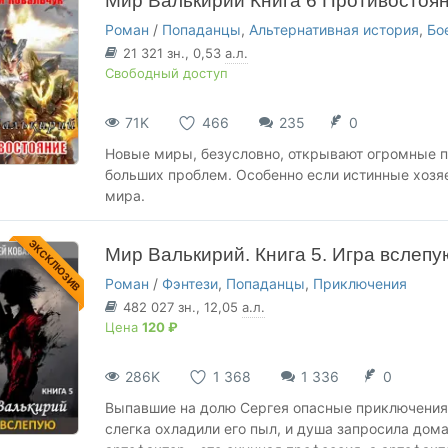
Мир Валькирий Книга 6 Противостоя
Роман
/
Попаданцы
,
Альтернативная история
,
Бо
21 321
зн.
, 0,53
а.л.
Свободный доступ
71K
466
235
0
Новые миры, безусловно, открывают огромные п
больших проблем. Особенно если истинные хозяе
мира.
ЭКСКЛЮЗИВ
Мир Валькирий. Книга 5. Игра вслепу
Роман
/
Фэнтези
,
Попаданцы
,
Приключения
482 027
зн.
, 12,05
а.л.
Цена
120 ₽
286K
1 368
1 336
0
Выпавшие на долю Сергея опасные приключения
слегка охладили его пыл, и душа запросила дома