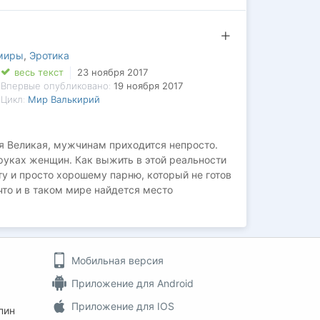
чтобы сойтись лицом к лицу с
тва многометровых роботов, скрежет стали
у себе на вопрос: Кто ты? Воин или нет?
 миры
,
Эротика
весь текст
23 ноября 2017
Впервые опубликовано:
19 ноября 2017
Цикл:
Мир Валькирий
ия Великая, мужчинам приходится непросто.
 руках женщин. Как выжить в этой реальности
 и просто хорошему парню, который не готов
что и в таком мире найдется место
Мобильная версия
Приложение для Android
Приложение для IOS
пин