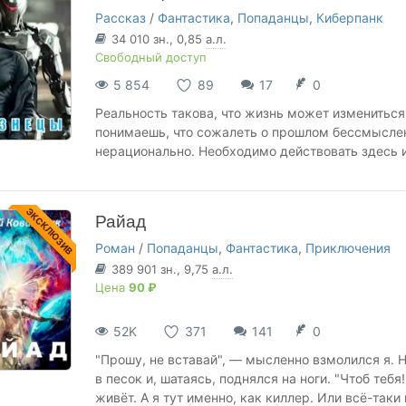
Рассказ
/
Фантастика
,
Попаданцы
,
Киберпанк
34 010
зн.
, 0,85
а.л.
Свободный доступ
5 854
89
17
0
Реальность такова, что жизнь может измениться 
понимаешь, что сожалеть о прошлом бессмысленн
нерационально. Необходимо действовать здесь и
ЭКСКЛЮЗИВ
Райад
Роман
/
Попаданцы
,
Фантастика
,
Приключения
389 901
зн.
, 9,75
а.л.
Цена
90 ₽
52K
371
141
0
"Прошу, не вставай", — мысленно взмолился я. 
в песок и, шатаясь, поднялся на ноги. "Чтоб те
живёт. А я тут именно, как киллер. Или всё-таки 