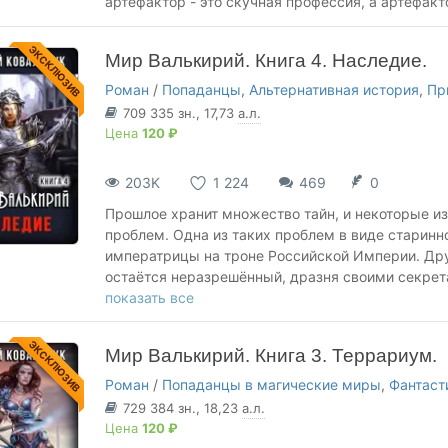
артефактор - это скучная профессия, а артефакт
ЭКСКЛЮЗИВ
Мир Валькирий. Книга 4. Наследие.
Роман
/
Попаданцы
,
Альтернативная история
,
Пр
709 335
зн.
, 17,73
а.л.
Цена
120 ₽
203K
1 224
469
0
Прошлое хранит множество тайн, и некоторые и
проблем. Одна из таких проблем в виде старинн
императрицы на троне Российской Империи. Др
остаётся неразрешённый, дразня своими секрет
судьба решила, что одна головоломка - это коне
показать все
нашего героя расследование очередной загадки и
найдёт, то что сделает с наследством давно ум
ЭКСКЛЮЗИВ
Мир Валькирий. Книга 3. Террариум.
заинтересовался только он один? Ведь легенды
множества людей, и не со всеми из них стоит вс
Роман
/
Попаданцы в магические миры
,
Фантаст
Гордеевых тоже не дремлют, а помимо явных вр
729 384
зн.
, 18,23
а.л.
недоброжелатели, мечтающие подрезать крылья
Цена
120 ₽
ведомому своей Валькирией.