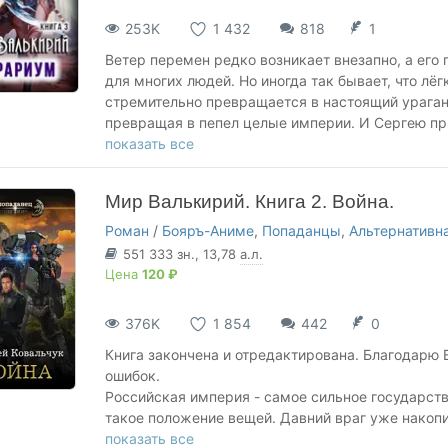
253K
1 432
818
1
Ветер перемен редко возникает внезапно, а ег
для многих людей. Но иногда так бывает, что лё
стремительно превращается в настоящий ураган
превращая в пепел целые империи. И Сергею пр
истину: не стоит расслабляться, даже если те
показать все
следует всегда помнить, что любая красота може
лишь несколько часов, на кону жизнь близких т
Мир Валькирий. Книга 2. Война.
повлиять на ситуацию. Куда бежать и что делать
сильного врага? А ещё нужно спасти наследную
Роман
/
Бояръ-Аниме
,
Попаданцы
,
Альтернативн
вырваться из окружения и сделать, наверное, с
551 333
зн.
, 13,78
а.л.
Цена
120 ₽
376K
1 854
442
0
Книга закончена и отредактирована. Благодарю 
ошибок.
Российская империя - самое сильное государств
такое положение вещей. Давний враг уже накопи
Сергей оказавшись случайно в зоне боевых дейст
показать все