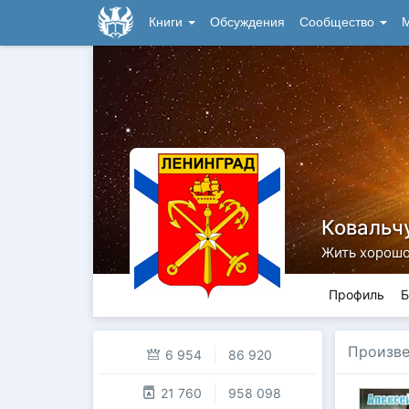
Книги
Обсуждения
Сообщество
М
Ковальч
Жить хорошо
Профиль
Б
Произве
6 954
86 920
21 760
958 098