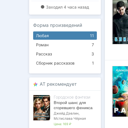
Заходил
4 часа назад
Форма произведений
Любая
11
Роман
7
Рассказ
3
Сборник рассказов
1
AT рекомендует
Городское фэнтези
Второй шанс для
сгоревшего феникса
Джейд Дэвлин
,
Мстислава Чёрная
Цена:
169 ₽