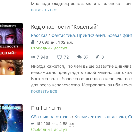
Мне надо хладнокровно замочить человека. При
меня от звания главнокомандующего и возможно
показать все
прирождённых воинов. Всего одно убийство…
Код опасности "Красный"
Рассказ
/
Фантастика
,
Приключения
,
Боевая фан
40 699
зн.
, 1,02
а.л.
Свободный доступ
7 948
72
37
0
Иногда кажется, что чем выше развитие цивилиз
невозможно предугадать какой именно шаг окаж
Бога и создать более совершенного человека со
для всего человечества. Исправлять ошибки оче
неудачного эксперимента вооружён и очень опас
показать все
подобный мутант…
F u t u r u m
Сборник рассказов
/
Космическая фантастика
,
С
195 159
зн.
, 4,88
а.л.
Свободный доступ