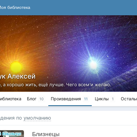
оя библиотека
ук Алексей
, а хорошо жить, ещё лучше. Чего всем и желаю.
иблиотека
Блог
Произведения
Циклы
Осталь
10
11
1
дения по
умолчанию
Близнецы