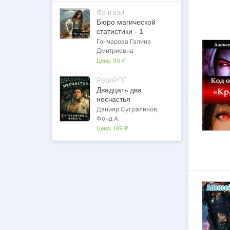
Фэнтези
Бюро магической
статистики - 1
Гончарова Галина
Дмитриевна
Цена:
50 ₽
РеалРПГ
Двадцать два
несчастья
Данияр Сугралинов
,
Фонд А.
Цена:
199 ₽