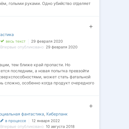
чём, голыми руками. Одно убийство отделяет
сти повести за собой целую армию
тастика
весь текст
29 февраля 2020
Впервые опубликовано:
29 февраля 2020
ации, тем ближе край пропасти. Но
ется последним, а новая попытка превзойти
 сверхспособностями, может стать фатальной
нь сложно, особенно когда продукт очередного
ен, а справиться с ним сможет только другой
оциальная фантастика
,
Киберпанк
в процессе
12 января 2022
Впервые опубликовано:
10 августа 2018