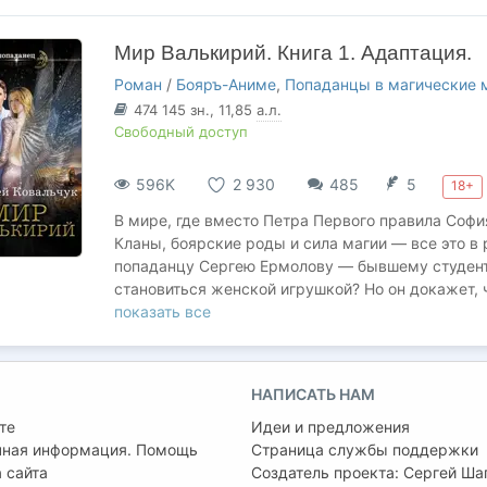
из местных мужчин? Или примет вызов судьбы, 
могущественными повелительницами стихий? Би
Мир Валькирий. Книга 1. Адаптация.
магических мечей и возможность ответить самом
Роман
/
Бояръ-Аниме
,
Попаданцы в магические
474 145
зн.
, 11,85
а.л.
Свободный доступ
596K
2 930
485
5
18+
В мире, где вместо Петра Первого правила Соф
Кланы, боярские роды и сила магии — все это в
попаданцу Сергею Ермолову — бывшему студенту
становиться женской игрушкой? Но он докажет, 
настоящему Мужчине!
показать все
НАПИСАТЬ НАМ
те
Идеи и предложения
чная информация. Помощь
Страница службы поддержки
 сайта
Создатель проекта:
Сергей Ша