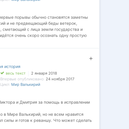
о первые порывы обычно становятся заметны
гкий и не предвещающий беды ветерок,
, сметающий с лица земли государства и
идётся очень скоро осознать одну простую
бя окружают роскошные и шикарные женщины,
т стать смертельно опасной. В запасе всего
ебе людей и не так много возможностей
? Как сражаться против заведомо более
 принцессу престола Российской империи,
ая история
амый главный выбор своей жизни.
весь текст
2 января 2018
Впервые опубликовано:
24 ноября 2017
Цикл:
Мир Валькирий
Виктора и Дмитрия за помощь в исправлении
о в Мире Валькирий, но не всем нравится
л силы и готов к реваншу. Что может сделать
вий? Забьётся в угол как это сделал бы любой