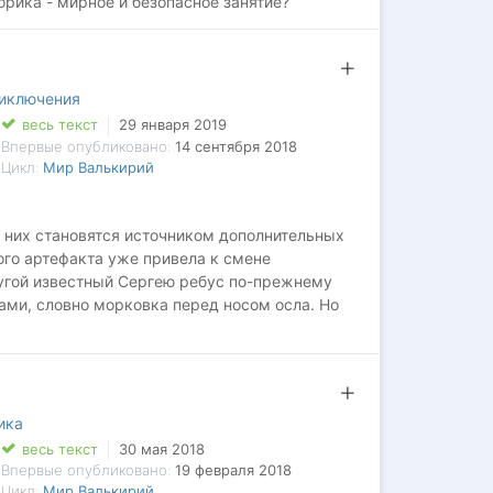
орика - мирное и безопасное занятие?
иключения
весь текст
29 января 2019
Впервые опубликовано:
14 сентября 2018
Цикл:
Мир Валькирий
з них становятся источником дополнительных
ого артефакта уже привела к смене
угой известный Сергею ребус по-прежнему
ами, словно морковка перед носом осла. Но
чно хорошо, но две - ещё лучше. Куда приведёт
з прошлого? Найдёт ли он ответ? А если
ершей королевы? И кто сказал, что прошлым
 ушедших эпох привлекают внимание
тречаться лицом к лицу. Да и соперники
ика
агов, наверняка найдутся ещё и скрытые
весь текст
30 мая 2018
 слишком высоко взлетевшему клану
Впервые опубликовано:
19 февраля 2018
Цикл:
Мир Валькирий