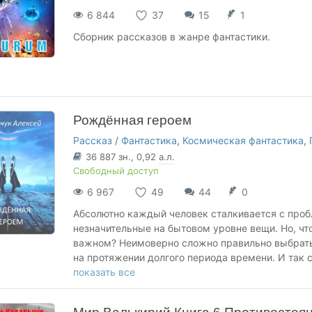
6 844
37
15
1
Сборник рассказов в жанре фантастики.
Рождённая героем
Рассказ
/
Фантастика
,
Космическая фантастика
,
36 887
зн.
, 0,92
а.л.
Свободный доступ
6 967
49
44
0
Абсолютно каждый человек сталкивается с проб
незначительные на бытовом уровне вещи. Но, что
важном? Неимоверно сложно правильно выбрать 
на протяжении долгого периода времени. И так с
решению может только критическая ситуация.
показать все