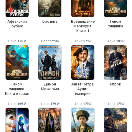
Афганский
Бродяга
Возвышение
Геном
рубеж
Меркурия.
хищника
Книга 1
Цена
175 ₽
Бесплатно
Цена
179 ₽
Цена
189 ₽
Геном
Димон
Завет Петра.
Игрок
хищника.
Мажорыч
Аудит
Книга вторая
империи
Цена
169 ₽
Цена
179 ₽
Цена
179 ₽
Цена
179 ₽