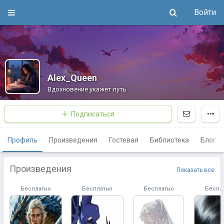
Войти
Alex_Queen
Вдохновение укажет путь
Подписаться
Профиль
Произведения
Гостевая
Библиотека
Блог
Произведения
Показать все
Бесплатно
Бесплатно
Бесплатно
Беспл