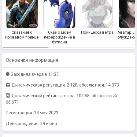
Сказания о
Сказ о моём
Принцесса ветра
Аватар: Л
кровавом принце
перерождение в
блуждающ
бэтпони
Основная информация
Заходилa
вчера в 11:35
Динамическая репутация: 2 120, абсолютная: 14 373
Динамический рейтинг автора: 10 058, абсолютный:
66 671
Регистрация:
18 мая 2023
День рождения: 19 июня