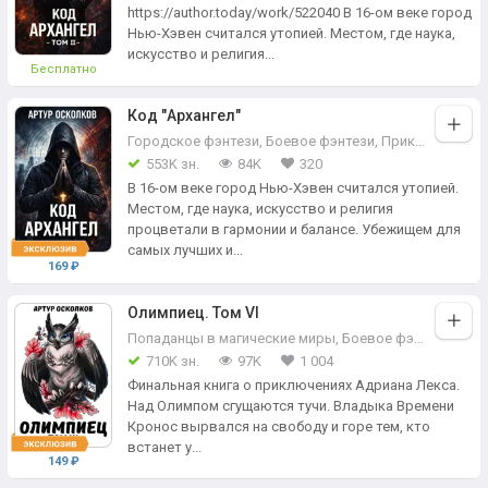
https://author.today/work/522040 В 16-ом веке город
Нью-Хэвен считался утопией. Местом, где наука,
искусство и религия...
Бесплатно
Код "Архангел"
Городское фэнтези
,
Боевое фэнтези
,
Приключения
553K зн.
84K
320
В 16-ом веке город Нью-Хэвен считался утопией.
Местом, где наука, искусство и религия
процветали в гармонии и балансе. Убежищем для
самых лучших и...
169 ₽
Олимпиец. Том VI
Попаданцы в магические миры
,
Боевое фэнтези
,
Боя
710K зн.
97K
1 004
Финальная книга о приключениях Адриана Лекса.
Над Олимпом сгущаются тучи. Владыка Времени
Кронос вырвался на свободу и горе тем, кто
встанет у...
149 ₽