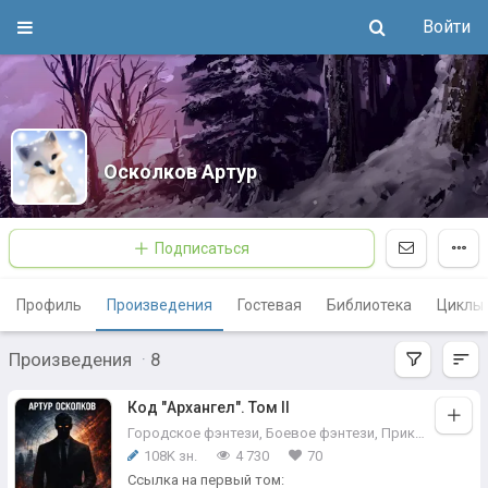
Войти
Осколков Артур
Подписаться
Профиль
Произведения
Гостевая
Библиотека
Циклы
Произведения
·
8
Код "Архангел". Том II
Городское фэнтези
,
Боевое фэнтези
,
Приключения
108K зн.
4 730
70
Ссылка на первый том: