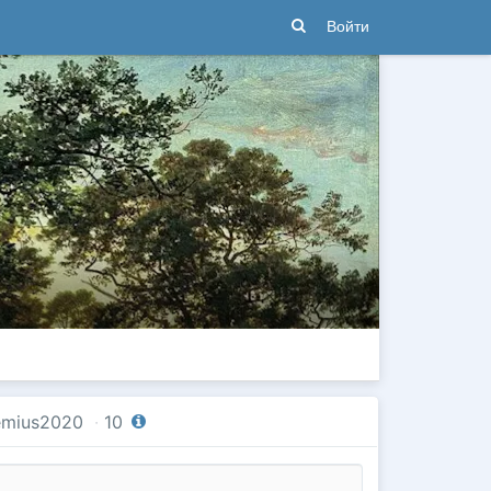
Войти
emius2020
·
10