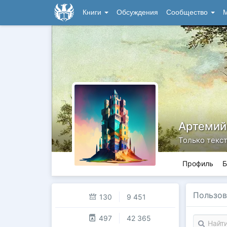
Книги
Обсуждения
Сообщество
М
Артемий
Только текс
Профиль
Б
Пользов
130
9 451
497
42 365