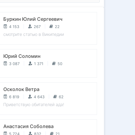
Буркин Юлий Сергеевич
4 153
267
22
смотрите статью в Википедии
Юрий Соломин
3 087
1 371
50
Осколок Ветра
6 819
4 643
62
Приветствую обитателей ада!
Анастасия Соболева
5 724
832
21