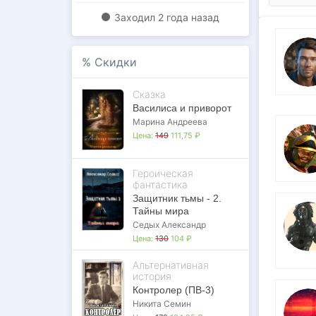
Заходил
2 года назад
%
Скидки
Сказка
Василиса и приворот
Марина Андреева
Цена:
149
111,75 ₽
Героическая
фантастика
Защитник тьмы - 2.
Тайны мира
Седых Александр
Цена:
130
104 ₽
Альтернативная
история
Контролер (ПВ-3)
Никита Семин