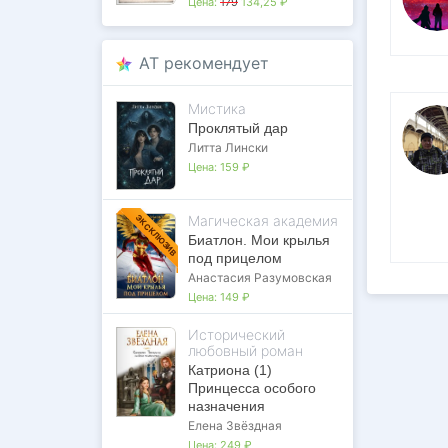
Цена:
179
134,25 ₽
AT рекомендует
Мистика
Проклятый дар
Литта Лински
Цена:
159 ₽
Магическая академия
ЭКСКЛЮЗИВ
Биатлон. Мои крылья
под прицелом
Анастасия Разумовская
Цена:
149 ₽
Исторический
любовный роман
Катриона (1)
Принцесса особого
назначения
Елена Звёздная
Цена:
249 ₽