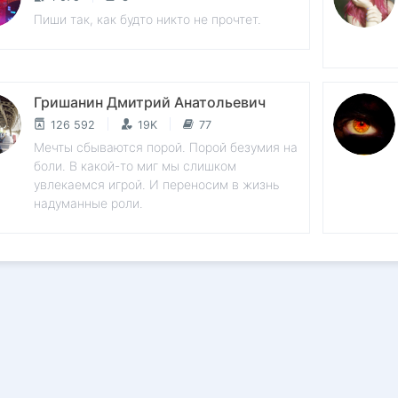
Пиши так, как будто никто не прочтет.
Гришанин Дмитрий Анатольевич
126 592
19K
77
Мечты сбываются порой. Порой безумия на
боли. В какой-то миг мы слишком
увлекаемся игрой. И переносим в жизнь
надуманные роли.