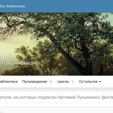
оя библиотека
 Лукьяненко
т
иблиотека
Произведения
Циклы
Остальное
3
1
атели, на которых подписан Артемий Лукьяненко @art