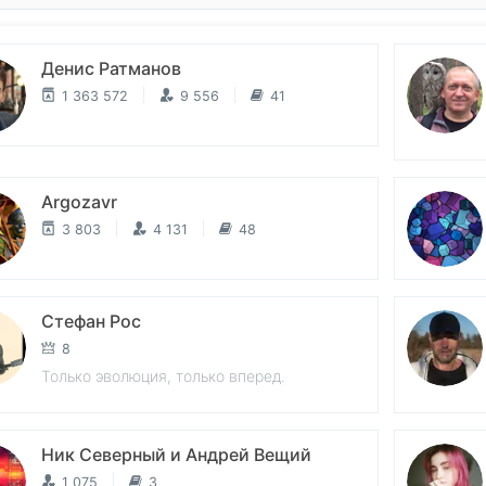
Денис Ратманов
1 363 572
9 556
41
Argozavr
3 803
4 131
48
Стефан Рос
8
Только эволюция, только вперед.
Ник Северный и Андрей Вещий
1 075
3