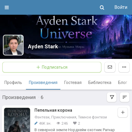
Войти
Ayden Stark
Подписаться
Профиль
Произведения
Гостевая
Библиотека
Блог
Произведения
·
6
Пепельная корона
Фэнтези
,
Приключения
,
Темное фэнтези
46K зн.
246
2
В северной земле Нордхейм охотник Рагнар