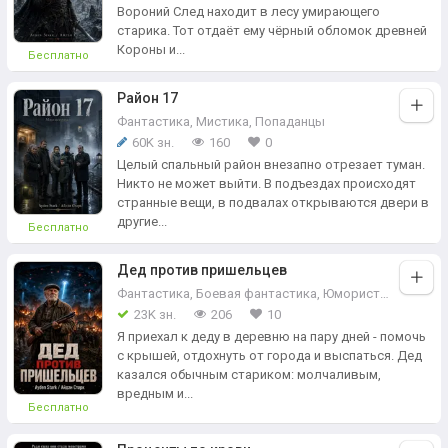
Вороний След находит в лесу умирающего
старика. Тот отдаёт ему чёрный обломок древней
Короны и...
Бесплатно
Район 17
Фантастика
,
Мистика
,
Попаданцы
60K зн.
160
0
Целый спальный район внезапно отрезает туман.
Никто не может выйти. В подъездах происходят
странные вещи, в подвалах открываются двери в
другие...
Бесплатно
Дед против пришельцев
Фантастика
,
Боевая фантастика
,
Юмористическая фантастика
23K зн.
206
10
Я приехал к деду в деревню на пару дней - помочь
с крышей, отдохнуть от города и выспаться. Дед
казался обычным стариком: молчаливым,
вредным и...
Бесплатно