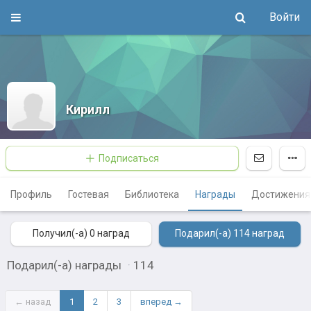
Войти
Кирилл
Подписаться
Профиль
Гостевая
Библиотека
Награды
Достижения
Получил(-а) 0
наград
Подарил(-а) 114
наград
Подарил(-а) награды
·
114
← назад
1
2
3
вперед →