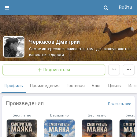
Войти
Черкасов Дмитрий
Самое интересное начинается там где заканчиваются
известные дороги.
Подписаться
Профиль
Произведения
Гостевая
Блог
Циклы
Илл
Произведения
Показать все
Бесплатно
Бесплатно
Бесплатно
Беспл