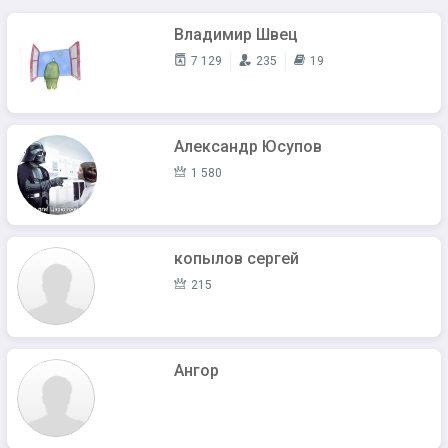
Владимир Швец
7 129
235
19
Александр Юсупов
1 580
копылов сергей
215
Ангор