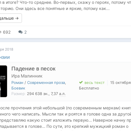
л в итоге? Что-то среднее. Во-первых, скажу о героях, потому чт
сторию. Они здесь все понятные и яркие, потому как...
 дальше →
692
2
ря 2018
нзии
Падение в песок
Ира Малинник
Роман
/
Современная проза
,
весь текст
15 октября
Боевик
Бесплатно
Размер:
294 638
зн.
, 7,37
а.л.
после прочтения этой небольшой (по современным меркам) книг
много чего написать. Мысли так и роятся в голове одна за другой
представляю какую стоит изложить первую... Наверное начну пр
кладывается в голове... По сути, это крепкий мужицкий роман о