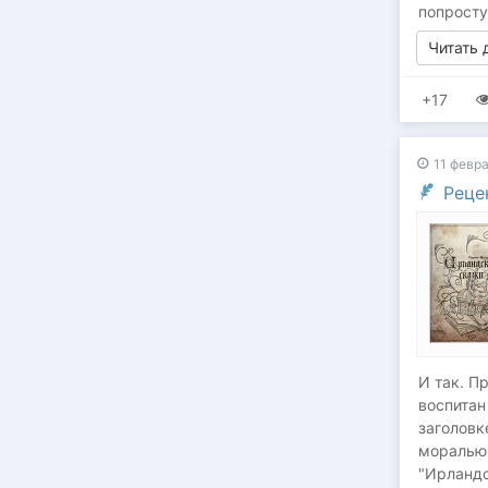
попросту 
Читать
+17
11 февра
Реце
И так. П
воспитан
заголовк
моралью 
"Ирландс