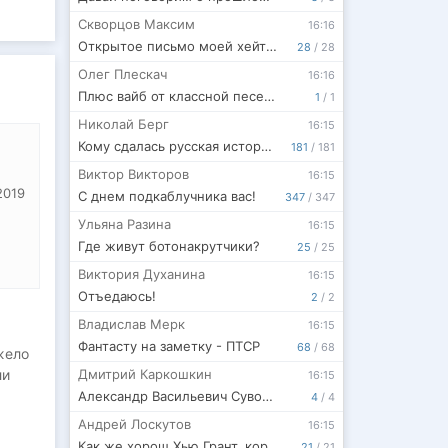
Скворцов Максим
16:16
Открытое письмо моей хейтерке, вы её знаете...
28
/
28
Олег Плескач
16:16
Плюс вайб от классной песенки
1
/
1
Николай Берг
16:15
Кому сдалась русская история?
181
/
181
Виктор Викторов
16:15
2019
С днем подкаблучника вас!
347
/
347
Ульяна Разина
16:15
Где живут ботонакрутчики?
25
/
25
Виктория Духанина
16:15
Отъедаюсь!
2
/
2
Владислав Мерк
16:15
Фантасту на заметку - ПТСР
68
/
68
жело
ли
Дмитрий Каркошкин
16:15
Александр Васильевич Суворов
4
/
4
Андрей Лоскутов
16:15
Как же хорош Хью Грант, короткий отзыв на фильм «Еретик»
21
/
21