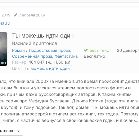
 2019
7 апреля 2019
нзии
Ты можешь идти один
Василий Криптонов
Роман
/
Подростковая проза
,
весь текст
20 декабря
Современная проза
,
Фантастика
Бесплатно
Размер:
464 047
зн.
, 11,60
а.л.
Цикл:
Ты можешь идти один
ало, что вначале 2000х (а именно в это время происходит дейст
 я сам был юн и увлекался чтением подросткового фэнтези и
ки, при чем даже русскоговорящих авторов. К таким книгам
сь серия про Мефодия Буслаева, Дениса Котика (тогда эта книга
 крутой), и тому подобное. Так вот, роман "Ты можешь идти оди
 пропитан атмосферой и стилем вот тех книг, тех годов. Поэтому
, читая, я частично вернулся в свои юношеские годы, и я очень..
 дальше →