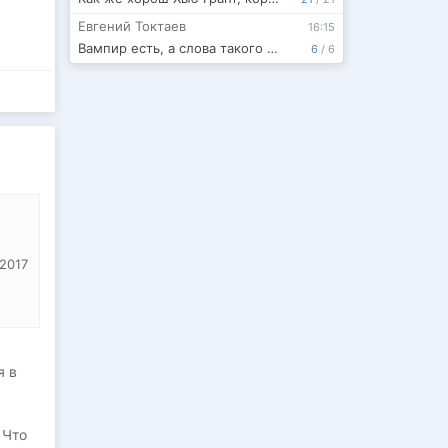
Евгений Токтаев
16:15
Вампир есть, а слова такого нет
6
/
6
 2017
я в
с
 Что