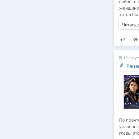
войне, с
женщиной!
хотел бы
Читать
+7
19 авгус
Реце
По прочт
условно 
главы эт