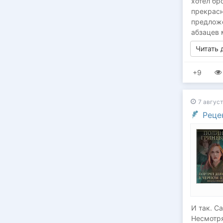
хотел бр
прекрасн
предложе
абзацев 
Читать
+9
7 август
Реце
И так. С
Несмотря