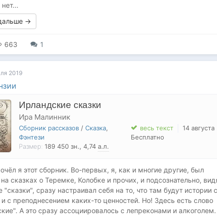
нет...
 дальше →
663
1
ля 2019
нзии
Ирландские сказки
Ира Малинник
Сборник рассказов
/
Сказка
,
весь текст
14 августа
Фэнтези
Бесплатно
Размер:
189 450
зн.
, 4,74
а.л.
рочёл я этот сборник. Во-первых, я, как и многие другие, был
 на сказках о Теремке, Колобке и прочих, и подсознательно, вид
е "сказки", сразу настраивал себя на то, что там будут истории 
и с преподнесением каких-то ценностей. Но! Здесь есть слово
кие". А это сразу ассоциировалось с лепреконами и алкоголем.