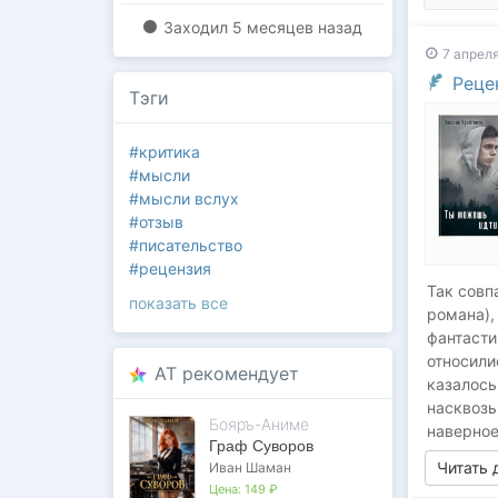
Заходил
5 месяцев назад
7 апреля
Реце
Тэги
#критика
#мысли
#мысли вслух
#отзыв
#писательство
#рецензия
Так совп
#творчество
показать все
романа),
фантасти
относили
AT рекомендует
казалось
насквозь
Бояръ-Аниме
наверное
Граф Суворов
Читать
Иван Шаман
Цена:
149 ₽