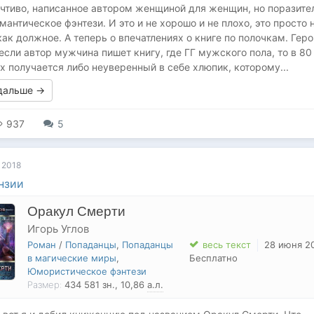
чтиво, написанное автором женщиной для женщин, но поразите
омантическое фэнтези. И это и не хорошо и не плохо, это просто 
как должное. А теперь о впечатлениях о книге по полочкам. Геро
если автор мужчина пишет книгу, где ГГ мужского пола, то в 80
х получается либо неуверенный в себе хлюпик, которому...
 дальше →
937
5
 2018
нзии
Оракул Смерти
Игорь Углов
Роман
/
Попаданцы
,
Попаданцы
весь текст
28 июня 2
в магические миры
,
Бесплатно
Юмористическое фэнтези
Размер:
434 581
зн.
, 10,86
а.л.