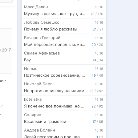
Макс Далин
16:16
Музыку я разъял, как труп, или физика и лирика в фэнтези
170
/
170
Любовь Семешко
16:16
Почему я люблю рассказы
21
/
21
Бочаров Григорий
16:16
Мой персонаж попал в комикс!
20
/
20
 2017
Семён Афанасьев
16:16
Вау
14
/
14
Nomad
16:16
Поэтическое соревнование, рецензии, сказка
49
/
49
вие
Николай Берг
16:16
Непротивление злу насилием
28
/
282
koteistka
16:16
Я конечно все понимаю, но я не понимаю ничего! Почему авторов женщин нет в топах? НЕ прикольно...
н"
92
/
92
,
Солярис
16:16
.
Васильки и грамотеи
17
/
85
Андреа Болейн
16:16
Давай поговорим о прошлом времени
3
/
3