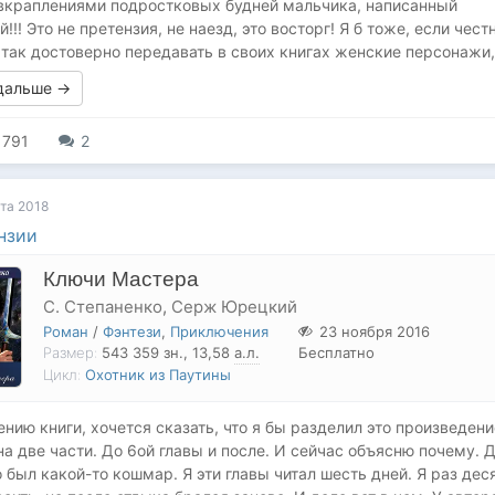
 вкраплениями подростковых будней мальчика, написанный
!! Это не претензия, не наезд, это восторг! Я б тоже, если честн
 так достоверно передавать в своих книгах женские персонажи,.
 дальше →
791
2
та 2018
нзии
Ключи Мастера
С. Степаненко
,
Серж Юрецкий
Роман
/
Фэнтези
,
Приключения
23 ноября 2016
Размер:
543 359
зн.
, 13,58
а.л.
Бесплатно
Цикл:
Охотник из Паутины
ению книги, хочется сказать, что я бы разделил это произведени
на две части. До 6ой главы и после. И сейчас объясню почему. 
о был какой-то кошмар. Я эти главы читал шесть дней. Я раз дес