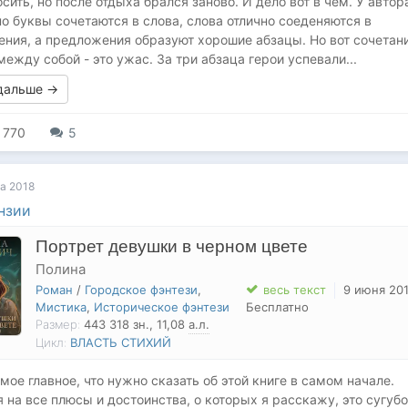
осить, но после отдыха брался заново. И дело вот в чем. У автор
о буквы сочетаются в слова, слова отлично соеденяются в
ния, а предложения образуют хорошие абзацы. Но вот сочетан
между собой - это ужас. За три абзаца герои успевали...
 дальше →
770
5
а 2018
нзии
Портрет девушки в черном цвете
Полина
Роман
/
Городское фэнтези
,
весь текст
9 июня 20
Мистика
,
Историческое фэнтези
Бесплатно
Размер:
443 318
зн.
, 11,08
а.л.
Цикл:
ВЛАСТЬ СТИХИЙ
амое главное, что нужно сказать об этой книге в самом начале.
 на все плюсы и достоинства, о которых я расскажу, это сугубо