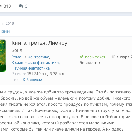
810
3
аля 2019
нзии
Книга третья: Лиенсу
SoliX
Роман
/
Фантастика
,
весь текст
16 января 
Космическая фантастика
,
Бесплатно
Научная фантастика
Размер:
151 319
зн.
, 3,78
а.л.
Цикл:
К Звездам
ым трудом, я все же добил это произведение. Это было тяжело,
 бросить, но всё же объем маленький, поэтому добил. Никакого
вия писать не хочется, просто пройдусь по пунктам, почему тя
комление. И так. Во-первых, сюжет. Точнее его структура. А ес
ее, то его основа - ее тут попросту нет. В основе любой истории
ооольшой конфликт, который разбавляется маленькими
ами, которые бы так или иначе влияли на героев. А их здесь