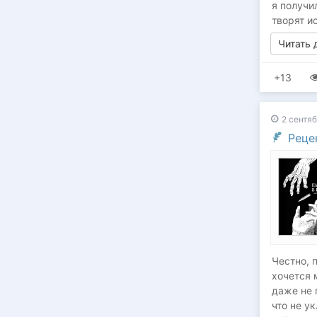
я получи
творят и
Читать
+13
2 сентяб
Реце
Честно, 
хочется 
даже не 
что не у