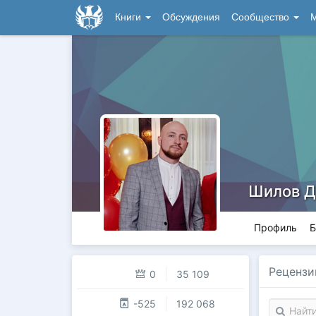
Книги
Обсуждения
Сообщество
М
Шилов Д
Профиль
Б
Рецензи
0
35 109
-525
192 068