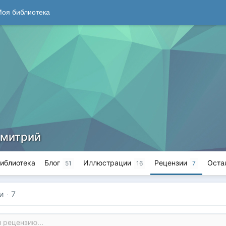
оя библиотека
митрий
иблиотека
Блог
Иллюстрации
Рецензии
Оста
51
16
7
и
·
7