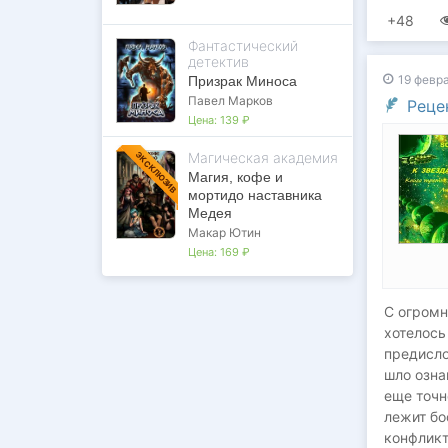
+48
Фантастический
детектив
19 февр
Призрак Миноса
Павел Марков
Реце
Цена:
139 ₽
Магическая академия
ЭКСКЛЮЗИВ
Магия, кофе и
мортидо наставника
Медея
Макар Ютин
Цена:
169 ₽
С огромн
хотелось
предисло
шло озна
еще точн
лежит бо
конфликт