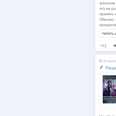
женское 
это не р
принять 
Обычно, 
процента
Читать
+12
20 июля
Реце