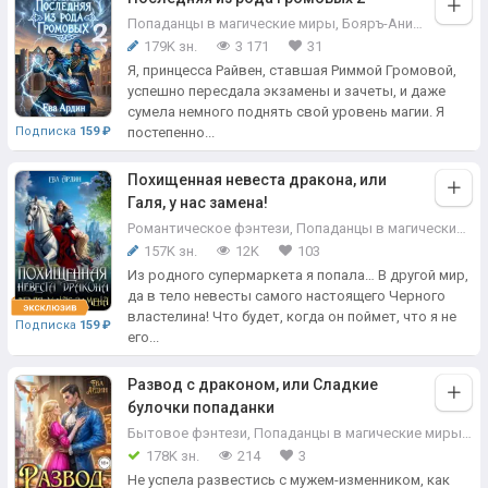
Попаданцы в магические миры
,
Бояръ-Аниме
,
Магиче
179K зн.
3 171
31
Я, принцесса Райвен, ставшая Риммой Громовой,
успешно пересдала экзамены и зачеты, и даже
сумела немного поднять свой уровень магии. Я
постепенно...
Подписка
159 ₽
Похищенная невеста дракона, или
Галя, у нас замена!
Романтическое фэнтези
,
Попаданцы в магические миры
157K зн.
12K
103
Из родного супермаркета я попала… В другой мир,
да в тело невесты самого настоящего Черного
властелина! Что будет, когда он поймет, что я не
Подписка
159 ₽
его...
Развод с драконом, или Сладкие
булочки попаданки
Бытовое фэнтези
,
Попаданцы в магические миры
,
Ро
178K зн.
214
3
Не успела развестись с мужем-изменником, как