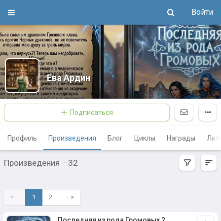
Войти
Ева Ардин
Подписаться
Профиль
Произведения
Блог
Циклы
Награды
Лит
Произведения
·
32
<—
1
2
—>
Последняя из рода Громовых 2