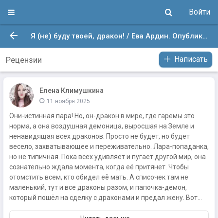
Войти
Я (не) буду твоей, дракон! / Ева Ардин. Опубликовано: 17 дек. 2023 в 8:31
Написать
Рецензии
Елена Климушкина
11 ноября 2025
Они-истинная пара! Но, он-дракон в мире, где гаремы это
норма, а она воздушная демоница, выросшая на Земле и
ненавидящая всех драконов. Просто не будет, но будет
весело, захватывающее и переживательно. Лара-попаданка,
но не типичная. Пока всех удивляет и пугает другой мир, она
сознательно ждала момента, когда её притянет. Чтобы
отомстить всем, кто обидел её мать. А списочек там не
маленький, тут и все драконы разом, и папочка-демон,
который пошёл на сделку с драконами и предал жену. Вот...