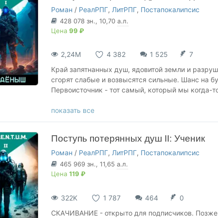
Роман
/
РеалРПГ
,
ЛитРПГ
,
Постапокалипсис
428 078
зн.
, 10,70
а.л.
Цена
99 ₽
2,24М
4 382
1 525
7
Край запятнанных душ, ядовитой земли и разру
сгорят слабые и возвысятся сильные. Шанс на б
Первоисточник - тот самый, который мы когда-т
Редактор книги: Toyama
показать все
https://author.today/u/a
Поступь потерянных душ II: Ученик
Роман
/
РеалРПГ
,
ЛитРПГ
,
Постапокалипсис
465 969
зн.
, 11,65
а.л.
Цена
119 ₽
322K
1 787
464
0
СКАЧИВАНИЕ - открыто для подписчиков. Позже о