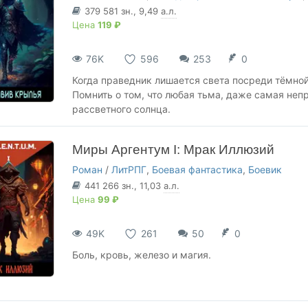
379 581
зн.
, 9,49
а.л.
Цена
119 ₽
76K
596
253
0
Когда праведник лишается света посреди тёмной 
Помнить о том, что любая тьма, даже самая неп
рассветного солнца.
Миры Аргентум I: Мрак Иллюзий
Роман
/
ЛитРПГ
,
Боевая фантастика
,
Боевик
441 266
зн.
, 11,03
а.л.
Цена
99 ₽
49K
261
50
0
Боль, кровь, железо и магия.