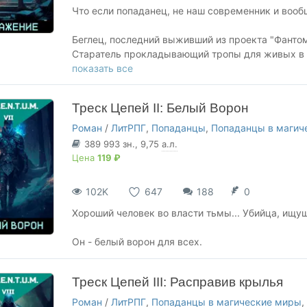
Что если попаданец, не наш современник и вооб
Беглец, последний выживший из проекта "Фантом"
Старатель прокладывающий тропы для живых в 
Человек из 25 века, привыкший выживать на руи
показать все
попавший в древний мир-отражение. Столь далёк
найти...
Треск Цепей II: Белый Ворон
Роман
/
ЛитРПГ
,
Попаданцы
,
Попаданцы в магич
389 993
зн.
, 9,75
а.л.
Цена
119 ₽
102K
647
188
0
Хороший человек во власти тьмы... Убийца, ищущ
Он - белый ворон для всех.
Треск Цепей III: Расправив крылья
Роман
/
ЛитРПГ
,
Попаданцы в магические миры
,