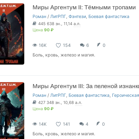
Миры Аргентум II: Тёмными тропами
Роман
/
ЛитРПГ
,
Фэнтези
,
Боевая фантастика
445 638
зн.
, 11,14
а.л.
Цена
90 ₽
16K
154
6
0
Боль, кровь, железо и магия.
Миры Аргентум III: За пеленой изнанк
Роман
/
ЛитРПГ
,
Боевая фантастика
,
Героическая
427 348
зн.
, 10,68
а.л.
Цена
90 ₽
14K
141
4
0
Боль, кровь, железо и магия.