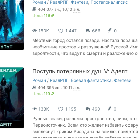
Роман
/
РеалРПГ
,
Фэнтези
,
Постапокалипсис
404 077
зн.
, 10,10
а.л.
Цена
119 ₽
180K
1 447
666
0
Мёртвый город остался позади. Настала пора шаг
необъятные просторы разрушенной Русской Импе
вероятности, что ведут к смерти и разложению 
Поступь потерянных душ V: Адепт
Роман
/
РеалРПГ
,
Боевая фантастика
,
Фэнтези
404 395
зн.
, 10,11
а.л.
Цена
119 ₽
138K
1 195
460
0
Рунные знаки, разломы пространства, силы, что
Первоисточник. Всем кто желает избавить сферу 
выплеснут криком Риордана на землю, придётся
представляет, куда его приведёт собственная н