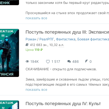
только закончим хотя бы первый круг редактуры
Проснувшийся на стыке эпох продолжает свой пут
Несмотря на потери, страдания и гибель вокруг,
показать все
Поможет ли это выжить? Сможет ли Найд стать
для живых в городе мёртвых.
Поступь потерянных душ III: Экспанс
Роман
/
РеалРПГ
,
Фантастика
,
Боевая фантастик
412 683
зн.
, 10,32
а.л.
Цена
119 ₽
194K
1 517
486
0
СКАЧИВАНИЕ - открыто для подписчиков.
Зима, замёрзшие и скованные льдом улицы, голо
подстерегающие людей в его самых тёмных закут
живущих в нём. Люди, первые предвестники нов
показать все
воздействовать на физический мир силой мысли
способности. Первоисточник - мёртвый мир, во
Поступь потерянных душ IV: Культ