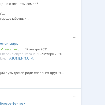
ще не с планеты земля?
...
городе мёртвых...
нах разбитой планеты, и во время побега
ий от мира-оригинала, что обратного пути не
еские миры
весь текст
17 января 2021
Впервые опубликовано:
16 октября 2020
Цикл:
A.R.G.E.N.T.U.M.
ий путь домой ради спасения других...
Боевое фэнтези