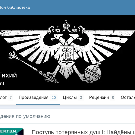
оя библиотека
Тихий
ent
лог
Произведения
Циклы
Рецензии
Остал
7
20
3
8
дения по
умолчанию
Поступь потерянных душ I: Найдёны