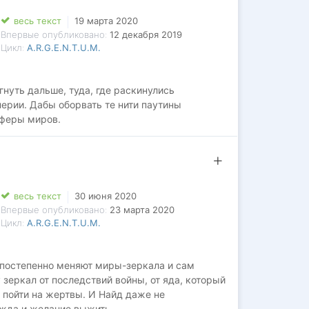
весь текст
19 марта 2020
Впервые опубликовано:
12 декабря 2019
Цикл:
A.R.G.E.N.T.U.M.
нуть дальше, туда, где раскинулись
рии. Дабы оборвать те нити паутины
сферы миров.
весь текст
30 июня 2020
Впервые опубликовано:
23 марта 2020
Цикл:
A.R.G.E.N.T.U.M.
 постепенно меняют миры-зеркала и сам
зеркал от последствий войны, от яда, который
 пойти на жертвы. И Найд даже не
ужда и желание выжить.