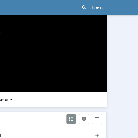
Войти
ьное
ш