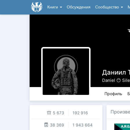
Книги
Обсуждения
Сообщество
М
Даниил 
Daniel 😶 Sil
Профиль
Б
Произве
5 673
192 916
38 369
1 943 664