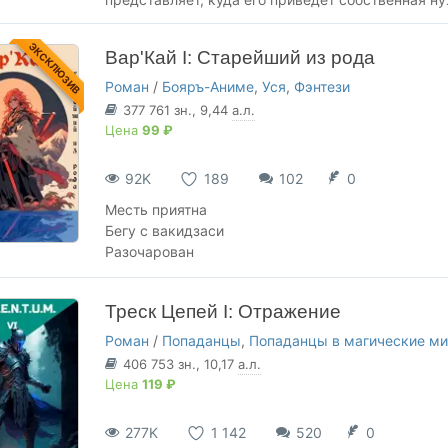
ЭКСКЛЮЗИВ
Вар'Кай I: Cтарейший из рода
Роман
/
Бояръ-Аниме
,
Уся
,
Фэнтези
377 761
зн.
, 9,44
а.л.
Цена
99 ₽
92K
189
102
0
Месть приятна
Бегу с вакидзаси
Разочарован
Треск Цепей I: Отражение
Роман
/
Попаданцы
,
Попаданцы в магические м
406 753
зн.
, 10,17
а.л.
Цена
119 ₽
277K
1 142
520
0