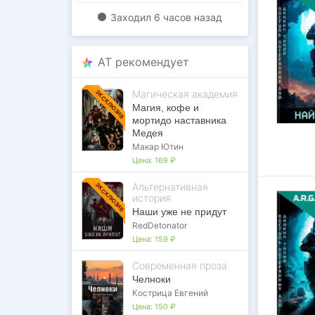
Заходил
6 часов назад
AT рекомендует
Магическая академия
ЭКСКЛЮЗИВ
Магия, кофе и
мортидо наставника
Медея
Макар Ютин
Цена:
169 ₽
Альтернативная
ЭКСКЛЮЗИВ
история
Наши уже не придут
RedDetonator
Цена:
159 ₽
Современная проза
Челноки
Кострица Евгений
Цена:
150 ₽