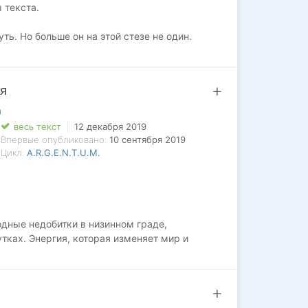
 текста.
ь. Но больше он на этой стезе не один.
 Найд нашёл верного друга и наставника.
 старателем? Суровым воином, ищущим тропы
ия
а
весь текст
12 декабря 2019
Впервые опубликовано:
10 сентября 2019
Цикл:
A.R.G.E.N.T.U.M.
дные недобитки в низинном граде,
ках. Энергия, которая изменяет мир и
ой эры, способные предсказывать будущее,
 и демонстрировать поразительные
зрождающийся из пепла в новом сиянии жизни.