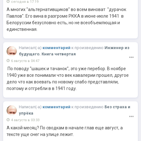
сегодня в 17:19
А многих "альтернативщиков" во всем виноват "дурачок
Павлов". Его вина в разгроме РККА в июне-июле 1941 в
Белоруссии безусловно есть, но не всеобъемлющая и
единственная.
Написал(-a)
комментарий
к
произведению
Инженер из
будущего. Книга четвертая
6 августа в 04:47
По поводу "шашек и тачанок", это уже перебор. В ноябре
1940 уже все понимали что век кавалерии прошел, другое
дело что как воевать по новому слабо представляли,
поэтому и отгребли в в 1941 году.
Написал(-a)
комментарий
к
произведению
Без страха и
упрёка
4 августа в 03:33
А какой месяц? По сводкам в начале глав еще август, а
тексте уще снег на улице лежит.