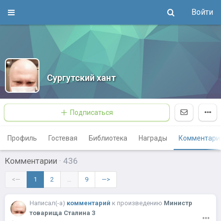
Войти
Сургутский хант
Подписаться
Профиль
Гостевая
Библиотека
Награды
Комментари
Комментарии
·
436
<—
1
2
…
9
—>
Написал(-a)
комментарий
к
произведению
Министр
товарища Сталина 3