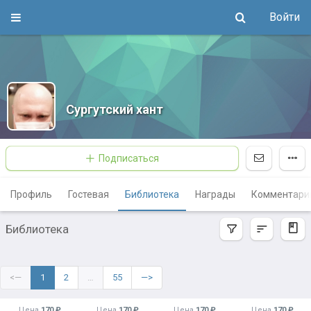
Войти
Сургутский хант
Подписаться
Профиль
Гостевая
Библиотека
Награды
Комментари
Библиотека
<—
1
2
…
55
—>
Цена
170 ₽
Цена
170 ₽
Цена
170 ₽
Цена
170 ₽