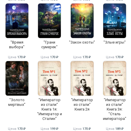
"Время
"Грани
"Закон охоты"
"Злые игры"
выбора"
сумерек"
Цена
170 ₽
Цена
170 ₽
Цена
170 ₽
Цена
170 ₽
"Золото
"Император
"Император
"Император
мертвых"
из стали"
из стали"
из стали"
Книга 1я:
Книга 2я
Книга 3я:
"Император и
"Сталь
Сталин"
императора"
Цена
170 ₽
Цена
199 ₽
Цена
170 ₽
Цена
189 ₽