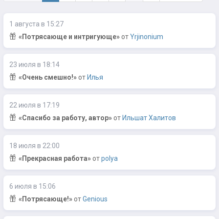
1 августа в 15:27
«Потрясающе и интригующе»
от
Yrjinonium
23 июля в 18:14
«Очень смешно!»
от
Илья
22 июля в 17:19
«Спасибо за работу, автор»
от
Ильшат Халитов
18 июля в 22:00
«Прекрасная работа»
от
polya
6 июля в 15:06
«Потрясающе!»
от
Genious