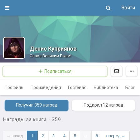
Войти
Денис Куприянов
Слава Великим Ежам!
Подписаться
Профиль
Произведения
Гостевая
Библиотека
Блог
Получил 359
наград
Подарил 12
наград
Награды за книги
·
359
← назад
1
2
3
4
5
…
8
вперед →