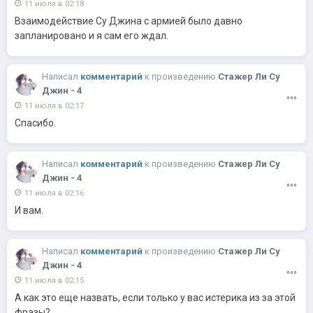
11 июля в 02:18
Взаимодействие Су Джина с армией было давно
запланировано и я сам его ждал.
Написал
комментарий
к
произведению
Стажер Ли Су
Джин - 4
11 июля в 02:17
Спасибо.
Написал
комментарий
к
произведению
Стажер Ли Су
Джин - 4
11 июля в 02:16
И вам.
Написал
комментарий
к
произведению
Стажер Ли Су
Джин - 4
11 июля в 02:15
А как это еще назвать, если только у вас истерика из за этой
фразы?