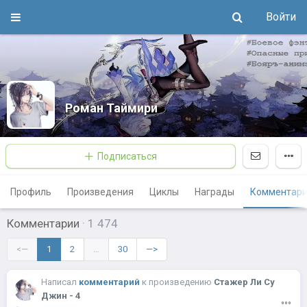
Войти
Роман Таймири
Подписаться
Профиль
Произведения
Циклы
Награды
Комментар
Комментарии
·
1 474
<—
1
2
…
30
—>
Написал
комментарий
к
произведению
Стажер Ли Су
Джин - 4