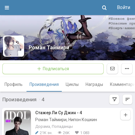
Войти
Роман Таймири
Подписаться
Профиль
Произведения
Циклы
Награды
Комментар
Произведения
·
4
Стажер Ли Су Джин - 4
Роман Таймири, Нипон Кошкин
Дорама
,
Попаданцы
21K зн.
26K
1 083