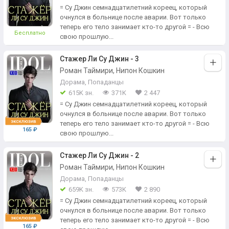
= Су Джин семнадцатилетний кореец, который
очнулся в больнице после аварии. Вот только
теперь его тело занимает кто-то другой = - Всю
Бесплатно
свою прошлую...
Стажер Ли Су Джин - 3
Роман Таймири, Нипон Кошкин
Дорама
,
Попаданцы
615K зн.
371K
2 447
= Су Джин семнадцатилетний кореец, который
очнулся в больнице после аварии. Вот только
теперь его тело занимает кто-то другой = - Всю
165 ₽
свою прошлую...
Стажер Ли Су Джин - 2
Роман Таймири, Нипон Кошкин
Дорама
,
Попаданцы
659K зн.
573K
2 890
= Су Джин семнадцатилетний кореец, который
очнулся в больнице после аварии. Вот только
теперь его тело занимает кто-то другой = - Всю
165 ₽