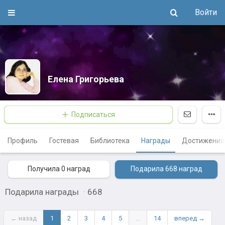
Войти
Елена Григорьева
Подписаться
Профиль
Гостевая
Библиотека
Награды
Достижения
Получила 0
наград
Подарила 668
наград
Подарила награды
·
668
← назад
1
2
3
4
5
…
14
вперед →